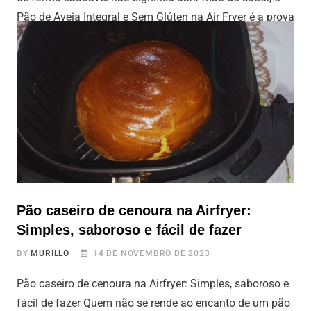
Pão de Aveia Integral e Sem Glúten na Air Fryer é a prova
viva disso. Esta receita é a opção ideal se você deseja
uma alternativa saborosa e nutritiva, que também seja
livre de
Pão caseiro de cenoura na Airfryer:
Simples, saboroso e fácil de fazer
BY
MURILLO
14 DE NOVEMBRO DE 2023
Pão caseiro de cenoura na Airfryer: Simples, saboroso e
fácil de fazer Quem não se rende ao encanto de um pão