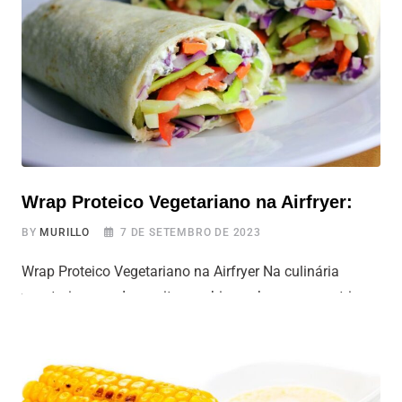
certeza que você vai adorar esta receita de almôndegas
100% vegetais preparadas na Air Fryer. Além de serem
super simples de fazer, essas almôndegas são versáteis,
saborosas e vão bem com praticamente
Wrap Proteico Vegetariano na Airfryer:
BY
MURILLO
7 DE SETEMBRO DE 2023
Wrap Proteico Vegetariano na Airfryer Na culinária
vegetariana, cada receita combina sabores que nutri e
encanta. E quando se trata de uma opção rica em
nutrientes, o Wrap Proteico Vegetariano na Airfryer
brilha. Ele não só é uma delícia, mas também se adapta
a diferentes cenários da vida. Seja após um treino, em