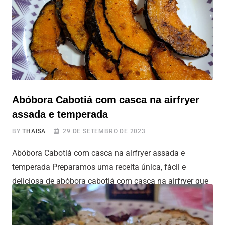
forma mais fácil, rápida e diferenciada. Você pode ser
criativo na escolha dos ingredientes, desde os clássicos
até combinações
Abóbora Cabotiá com casca na airfryer
assada e temperada
BY
THAISA
29 DE SETEMBRO DE 2023
Abóbora Cabotiá com casca na airfryer assada e
temperada Preparamos uma receita única, fácil e
deliciosa de abóbora cabotiá com casca na airfryer que
começa de forma inusitada. Cortamos a abóbora ao
meio de uma maneira verdadeiramente diferenciada,
soltando-a corajosamente de uma altura de