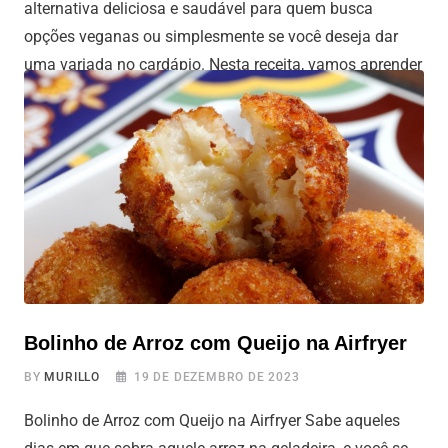
alternativa deliciosa e saudável para quem busca
opções veganas ou simplesmente se você deseja dar
uma variada no cardápio. Nesta receita, vamos aprender
como preparar Tofu Grelhado na Air Fryer, uma técnica
que proporciona uma textura crocante por fora e macia
por dentro. Ficou curioso?
Bolinho de Arroz com Queijo na Airfryer
BY
MURILLO
19 DE DEZEMBRO DE 2023
Bolinho de Arroz com Queijo na Airfryer Sabe aqueles