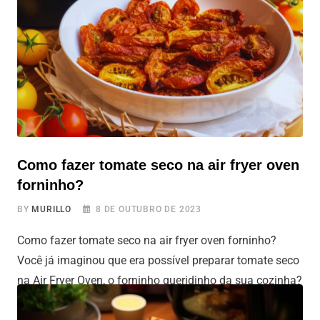
Este prato é uma alternativa deliciosa ao escondidinho
tradicional, perfeito para vegetarianos, veganos e
qualquer pessoa que queira saborear
Como fazer tomate seco na air fryer oven
forninho?
BY
MURILLO
8 DE OUTUBRO DE 2023
Como fazer tomate seco na air fryer oven forninho?
Você já imaginou que era possível preparar tomate seco
na Air Fryer Oven, o forninho queridinho da sua cozinha?
Se segura que vamos contar a receita tim tim por tim