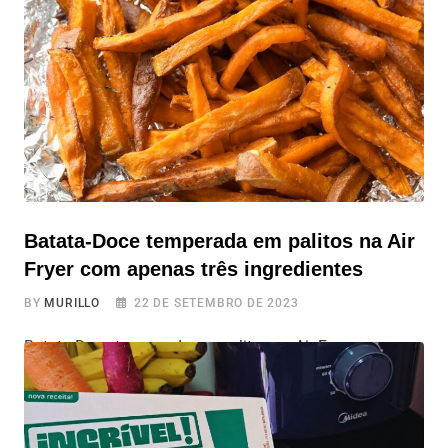
vegetariano. Prepare-se para saborear uma combinação
irresistível de abobrinha, recheio cremoso de palmito e
queijo derretido. Vamos direto aos ingredientes e
Batata-Doce temperada em palitos na Air
Fryer com apenas três ingredientes
BY
MURILLO
22 DE SETEMBRO DE 2023
Batata-Doce temperada em palitos na Air Fryer com
apenas três ingredientes À procura de um petisco
gostoso, saudável e fácil de preparar? Não procure mais!
A Batata-Doce temperada em palitos na Air Fryer são a