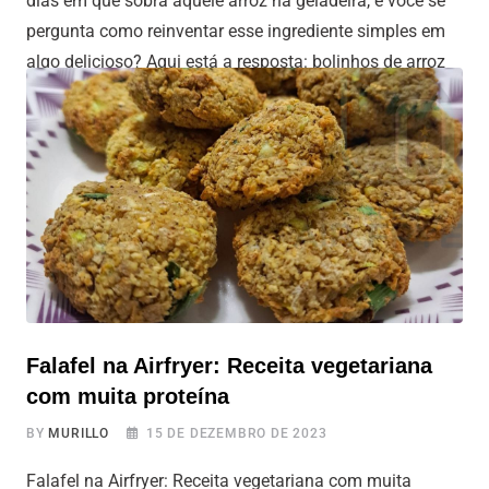
dias em que sobra aquele arroz na geladeira, e você se
pergunta como reinventar esse ingrediente simples em
algo delicioso? Aqui está a resposta: bolinhos de arroz
com queijo na Airfryer! Não é apenas uma receita fácil,
mas também uma ótima maneira de dar nova vida
Falafel na Airfryer: Receita vegetariana
com muita proteína
BY
MURILLO
15 DE DEZEMBRO DE 2023
Falafel na Airfryer: Receita vegetariana com muita