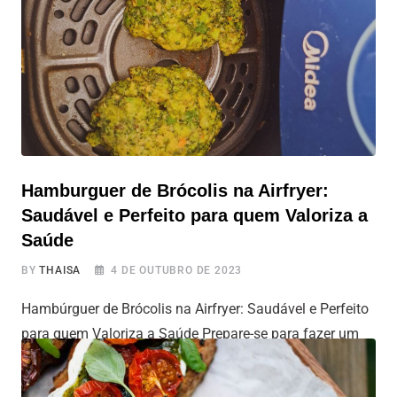
é muito fácil de fazer na Airfryer. Uma opção deliciosa
para petiscos ou acompanhamentos rápidos e
Hamburguer de Brócolis na Airfryer:
Saudável e Perfeito para quem Valoriza a
Saúde
BY
THAISA
4 DE OUTUBRO DE 2023
Hambúrguer de Brócolis na Airfryer: Saudável e Perfeito
para quem Valoriza a Saúde Prepare-se para fazer um
hambúrguer inspirado no incrível Hulk, o Hambúrguer de
Brócolis na Air Fryer, uma receita versátil que se adapta