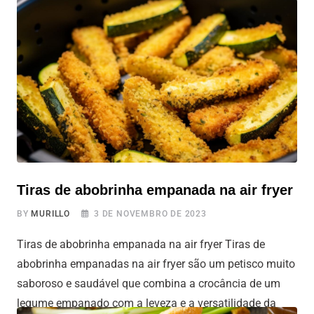
beterraba na Airfryer é mais fácil do que parece e as
beterrabas ficam incrivelmente gostosas e saudáveis.
Vamos te mostrar como fazer isso sem complicação.
Prepare-se para experimentar uma beterraba crocante e
cheia de sabor, graças à praticidade da Airfryer. Vamos
lá! Você já viu nossas outras
Tiras de abobrinha empanada na air fryer
BY
MURILLO
3 DE NOVEMBRO DE 2023
Tiras de abobrinha empanada na air fryer Tiras de
abobrinha empanadas na air fryer são um petisco muito
saboroso e saudável que combina a crocância de um
legume empanado com a leveza e a versatilidade da