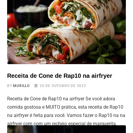
chegou a hora de ir para o próximo nível e fazer
deliciosos anéis de cebola recheados com queijo na air
fryer. Aquele anel de cebola com a casquinha crocante
Receita de Cone de Rap10 na airfryer
BY
MURILLO
26 DE OUTUBRO DE 2023
Receita de Cone de Rap10 na airfryer Se você adora
comida gostosa e MUITO prática, esta receita de Rap10
na airfryer é feita para você. Vamos fazer o Rap10 na na
airfryer com com um recheio especial de marguerita.
Imagina só queijo muçarela derretido, molho de tomate