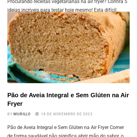
Procurando receitas vegetarianas na air fryer? Confira 5
ideias incríveis para testar hoje mesmo! Esta difícil
encontrar receitas vegetarianas que sejam não apenas
saudáveis, mas também deliciosas para fazer na sua air
fryer? Agora você encontrou! O Tudo Air Fryer está aqui
para facilitar sua vida e trazer a resposta para você! São
cinco receitas
Pão de Aveia Integral e Sem Glúten na Air
Fryer
BY
MURILLO
18 DE NOVEMBRO DE 2023
Pão de Aveia Integral e Sem Glúten na Air Fryer Comer
de forma saudável não significa abrir mão do sabor, o