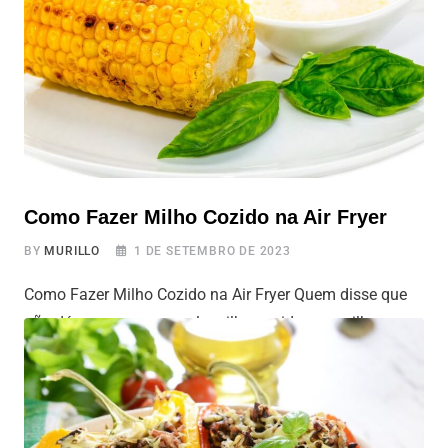
um almoço
Como Fazer Milho Cozido na Air Fryer
BY
MURILLO
1 DE SETEMBRO DE 2023
Como Fazer Milho Cozido na Air Fryer Quem disse que
não dá para comer aquele milho cozido maravilhoso o
ano todo? Não e só nas festas juninas ou na praia, não!
Preparar milho cozido na Air Fryer é super fácil e rápido,
e o resultado fica uma delícia. São apenas alguns
passos simples, e você