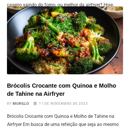
caseiro saindo do forno, ou melhor da airfryer? Hoje,
estamos trazendo mais uma das deliciosas receitas da
Leonete, que já é figurinha carimbada aqui no Tudo Air
Fryer, e mestre na arte de fazer
Brócolis Crocante com Quinoa e Molho
de Tahine na Airfryer
BY
MURILLO
11 DE NOVEMBRO DE 2023
Brócolis Crocante com Quinoa e Molho de Tahine na
Airfryer Em busca de uma refeição que seja ao mesmo