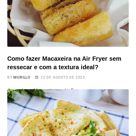
Como fazer Macaxeira na Air Fryer sem
ressecar e com a textura ideal?
BY
MURILLO
22 DE AGOSTO DE 2023
Como fazer Macaxeira na Air Fryer sem ressecar e com
a textura ideal? Prepare-se para aprender uma receita
deliciosa de macaxeira na air fryer. A macaxeira,
também conhecida como mandioca, é um ingrediente
muito popular em nossa cozinha em diversas receitas. E
quando preparada na air fryer, ela se transforma em um