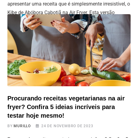
apresentar uma receita que é simplesmente irresistível, o
Kibe de Abóbora Cabotiã na Air Fryer. Esta versão
vegetariana do clássico kibe une a cremosidade da
abóbora cabotiã com a crocância de fritar na Air Fryer.
Vamos a
Procurando receitas vegetarianas na air
fryer? Confira 5 ideias incríveis para
testar hoje mesmo!
BY
MURILLO
24 DE NOVEMBRO DE 2023