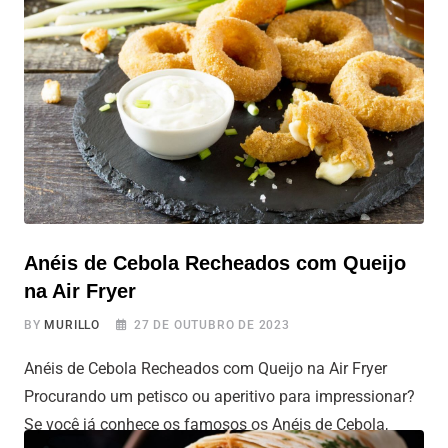
abobrinha italiana. Esta receita é ótima para quem
procura um aperitivo ou acompanhamento que seja fácil
de preparar e,
Anéis de Cebola Recheados com Queijo
na Air Fryer
BY
MURILLO
27 DE OUTUBRO DE 2023
Anéis de Cebola Recheados com Queijo na Air Fryer
Procurando um petisco ou aperitivo para impressionar?
Se você já conhece os famosos os Anéis de Cebola,