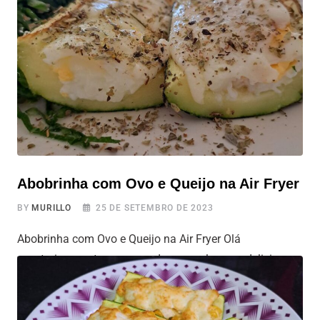
aproximadamente 1,5 metros. Essa técnica torna o
processo mais fácil e
Abobrinha com Ovo e Queijo na Air Fryer
BY
MURILLO
25 DE SETEMBRO DE 2023
Abobrinha com Ovo e Queijo na Air Fryer Olá
vegetarianos e turma que adora esse legume delicioso, a
abobrinha! Hoje, estamos trazendo uma receita simples
e deliciosa que coloca a abobrinha no centro do palco,
acompanhada dos ovos e do queijo, tudo preparado