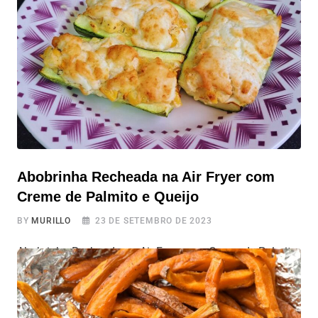
com facilidade na Air Fryer. Maravilha, né? Vamos
aprender toda a receita
Abobrinha Recheada na Air Fryer com
Creme de Palmito e Queijo
BY
MURILLO
23 DE SETEMBRO DE 2023
Abobrinha Recheada na Air Fryer com Creme de Palmito
e Queijo Hoje, trazemos uma receitinha prática e
deliciosa de Abobrinha Recheada na Air Fryer, que se
destaca como uma ótima opção para um almoço