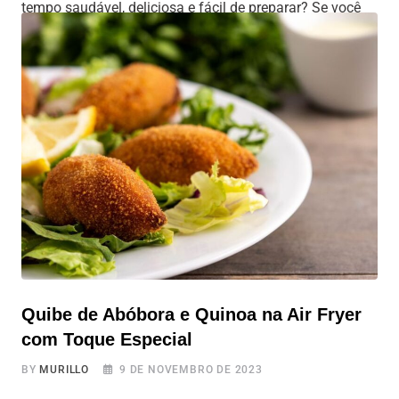
tempo saudável, deliciosa e fácil de preparar? Se você
respondeu “sim,” você está prestes a descobrir uma
receita incrível, diferente, deliciosa e com muitos
nutrientes. O Brócolis Crocante com Quinoa e Molho de
Tahine na Airfryer
Quibe de Abóbora e Quinoa na Air Fryer
com Toque Especial
BY
MURILLO
9 DE NOVEMBRO DE 2023