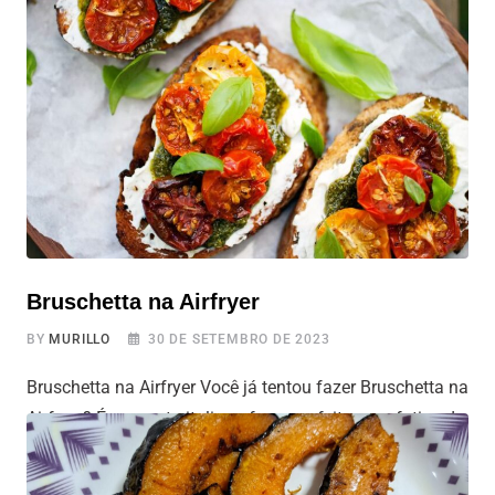
a todos os gostos e preferências. Este hambúrguer, além
de ser uma excelente opção para vegetarianos e
veganos, é também
Bruschetta na Airfryer
BY
MURILLO
30 DE SETEMBRO DE 2023
Bruschetta na Airfryer Você já tentou fazer Bruschetta na
Airfryer? É um prato italiano famoso, feito com fatias de
pão crocante, azeite e diversos ingredientes saborosos
por cima. E, com a airfryer, você pode prepará-las de