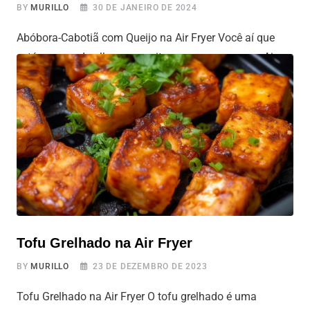
BY
MURILLO
30 DE JANEIRO DE 2024
Abóbora-Cabotiã com Queijo na Air Fryer Você aí que
está sempre de olho em receitas novas para a sua Air
Fryer, hoje temos uma dica que vai fazer seu coração
vegetariano bater mais forte! Sabe aquela abóbora-
cabotiã que a gente tanto ama? Imagina ela assadinha,
com aquele queijinho derretido por cima… Hmm, já deu
água
Tofu Grelhado na Air Fryer
BY
MURILLO
23 DE DEZEMBRO DE 2023
Tofu Grelhado na Air Fryer O tofu grelhado é uma