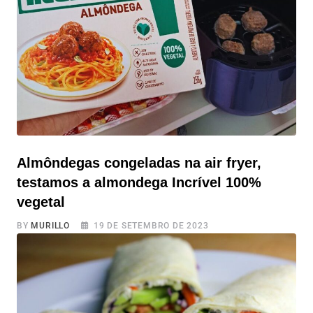
solução perfeita para você. Com apenas três
ingredientes, esta receita oferece uma combinação de
sabor e benefícios para a saúde.
Almôndegas congeladas na air fryer,
testamos a almondega Incrível 100%
vegetal
BY
MURILLO
19 DE SETEMBRO DE 2023
Almôndegas congeladas na air fryer, testamos a
almondega Incrível 100% vegetal Se você é fã de
almôndegas, ou ainda não experimentou, é praticamente