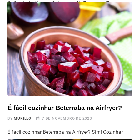
Quibe de Abóbora e Quinoa na Air Fryer com Toque
Especial Apresentamos a vocês o Quibe de Abóbora e
Quinoa na Air Fryer, uma versão moderna e saudável do
famoso quibe, perfeita para quem busca opções
vegetarianas e veganas desse petisco. Nesta receita,
vamos unir o sabor da abóbora, os nutrientes da quinoa,
e um
É fácil cozinhar Beterraba na Airfryer?
BY
MURILLO
7 DE NOVEMBRO DE 2023
É fácil cozinhar Beterraba na Airfryer? Sim! Cozinhar