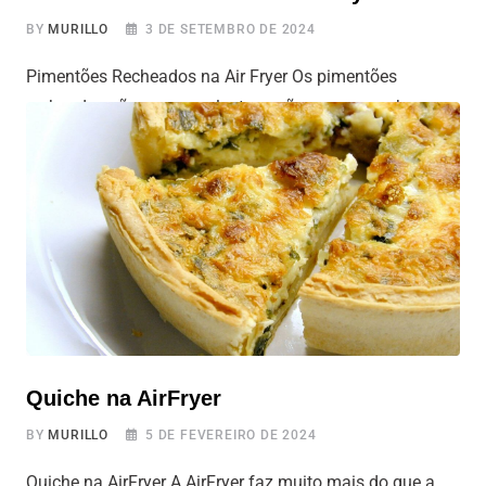
BY
MURILLO
3 DE SETEMBRO DE 2024
Pimentões Recheados na Air Fryer Os pimentões
recheados são uma excelente opção para quem busca
uma refeição saborosa, nutritiva e visualmente atraente.
Este prato é versátil e pode ser adaptado a diferentes
paladares, incluindo versões vegetarianas ou veganas,
utilizar a air fryer para o preparo garante uma textura
perfeita, com pimentões macios e um recheio
Quiche na AirFryer
BY
MURILLO
5 DE FEVEREIRO DE 2024
Quiche na AirFryer A AirFryer faz muito mais do que a