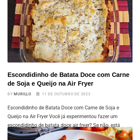
saborosa de queijo, você vai transformar seus brócolis
em um acompanhamento irresistível. Sem mais
delongas, vamos à receita!
Escondidinho de Batata Doce com Carne
de Soja e Queijo na Air Fryer
BY
MURILLO
11 DE OUTUBRO DE 2023
Escondidinho de Batata Doce com Carne de Soja e
Queijo na Air Fryer Você já experimentou fazer um
escondidinho de batata doce air fryer? Se não, está
prestes a descobrir uma receita que vai te surpreender.