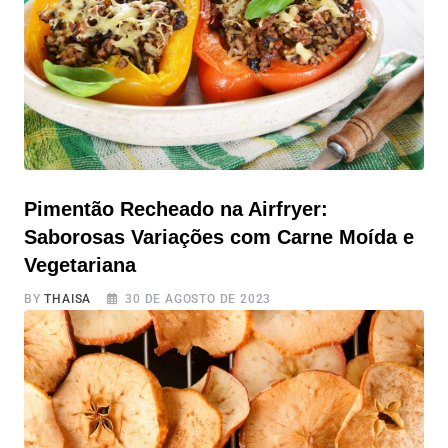
Pimentão Recheado na Airfryer:
Saborosas Variações com Carne Moída e
Vegetariana
BY
THAISA
30 DE AGOSTO DE 2023
Pimentão Recheado na Airfryer: Saborosas Variações
com Carne Moída e Vegetariana O pimentão recheado é
um prato irresistível, não podemos negar, né! Agora,
imagine a possibilidade de prepará-lo de uma forma