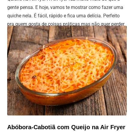
gente pensa. E hoje, vamos te mostrar como fazer uma
quiche nela. É fácil, rápido e fica uma delícia. Perfeito
pra quem gosta de coisas práticas mas não quer perder
no sabor. Continue lendo para ver a receita. Confira
nossos últimos Reviews de AirFryer:
Abóbora-Cabotiã com Queijo na Air Fryer