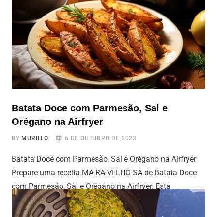
tim! E principalmente mostrar de forma simples e direta,
passo a passo de como fazer tomate
Batata Doce com Parmesão, Sal e
Orégano na Airfryer
BY
MURILLO
6 DE OUTUBRO DE 2023
Batata Doce com Parmesão, Sal e Orégano na Airfryer
Prepare uma receita MA-RA-VI-LHO-SA de Batata Doce
com Parmesão, Sal e Orégano na Airfryer. Esta
combinação simples de ingredientes que geralmente
temos em casa, pode oferece um sabor surpreendente e