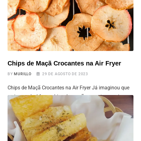
inovadora: na Airfryer. Essa técnica proporciona uma
casquinha crocante por fora e um recheio suculento por
dentro. Sem contar nos diversos benefícios à saúde
Chips de Maçã Crocantes na Air Fryer
BY
MURILLO
29 DE AGOSTO DE 2023
Chips de Maçã Crocantes na Air Fryer Já imaginou que
seria possível fazer chips de maçã crocantes na air
fryer? Diferente das batatas fritas tradicionais, esses
chips de maçã se destacam como uma alternativa bem
mais saudável do que os chips que normalmente vemos
por aí. Com um toque de canela, você tem um lanchinho