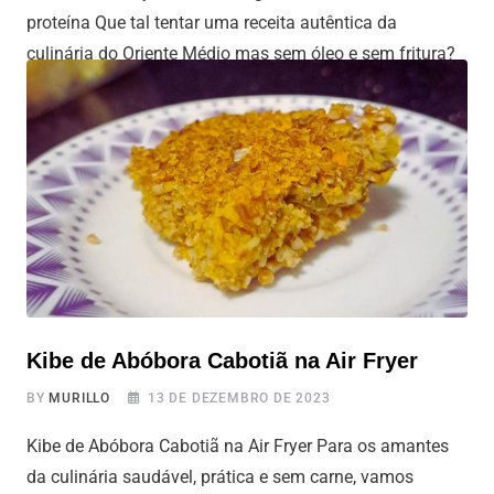
proteína Que tal tentar uma receita autêntica da
culinária do Oriente Médio mas sem óleo e sem fritura?
Bora de Falafel na Airfryer? Esse prato é um clássico
muito apreciado por sua simplicidade, sabor marcante
de especiarias e perfil nutricional robusto. Nesta versão,
trazemos a tradição para a
Kibe de Abóbora Cabotiã na Air Fryer
BY
MURILLO
13 DE DEZEMBRO DE 2023
Kibe de Abóbora Cabotiã na Air Fryer Para os amantes
da culinária saudável, prática e sem carne, vamos