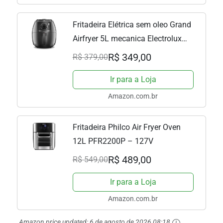
Fritadeira Elétrica sem oleo Grand
Airfryer 5L mecanica Electrolux
EAF50 grafite 1800W 127v
R$ 349,00
R$ 379,00
Ir para a Loja
Amazon.com.br
Fritadeira Philco Air Fryer Oven
12L PFR2200P – 127V
R$ 489,00
R$ 549,00
Ir para a Loja
Amazon.com.br
Amazon price updated:
6 de agosto de 2026 08:18