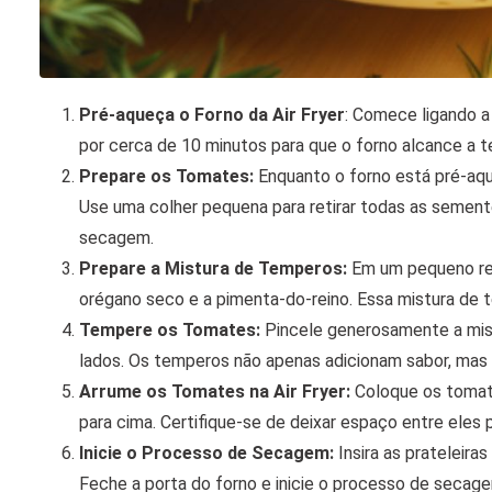
Pré-aqueça o Forno da Air Fryer
: Comece ligando a
por cerca de 10 minutos para que o forno alcance a 
Prepare os Tomates:
Enquanto o forno está pré-aqu
Use uma colher pequena para retirar todas as semen
secagem.
Prepare a Mistura de Temperos:
Em um pequeno recip
orégano seco e a pimenta-do-reino. Essa mistura de
Tempere os Tomates:
Pincele generosamente a mist
lados. Os temperos não apenas adicionam sabor, ma
Arrume os Tomates na Air Fryer:
Coloque os tomat
para cima. Certifique-se de deixar espaço entre eles p
Inicie o Processo de Secagem:
Insira as prateleir
Feche a porta do forno e inicie o processo de secag