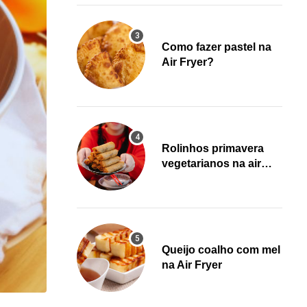
Como fazer pastel na
Air Fryer?
Rolinhos primavera
vegetarianos na air
fryer!
Queijo coalho com mel
na Air Fryer