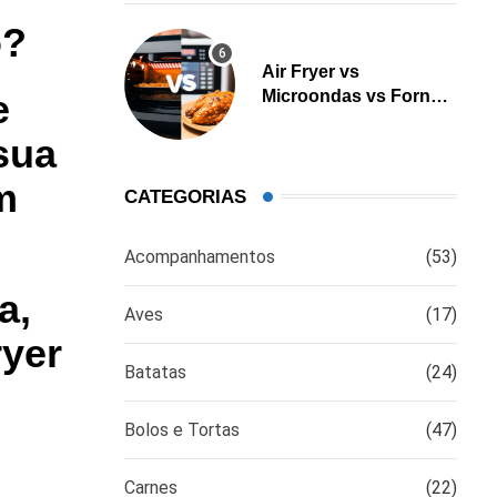
o?
Air Fryer vs
Microondas vs Forno:
e
Qual é a melhor opção
sua
para cozinhar?
m
CATEGORIAS
Acompanhamentos
(53)
a,
Aves
(17)
ryer
Batatas
(24)
Bolos e Tortas
(47)
Carnes
(22)