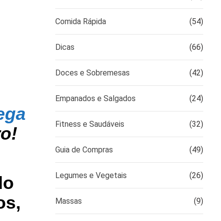
Comida Rápida
(54)
Dicas
(66)
Doces e Sobremesas
(42)
Empanados e Salgados
(24)
ega
Fitness e Saudáveis
(32)
o!
Guia de Compras
(49)
Legumes e Vegetais
(26)
do
os,
Massas
(9)