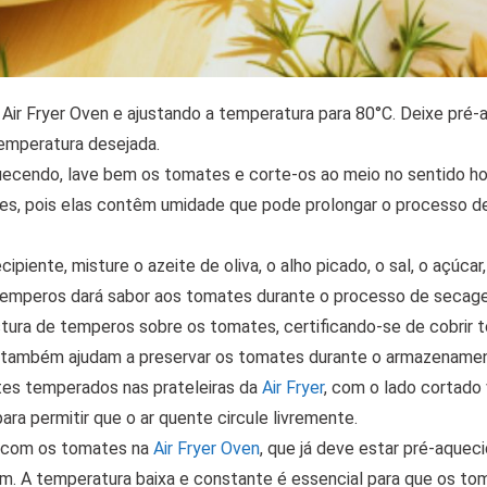
 Air Fryer Oven e ajustando a temperatura para 80°C. Deixe pré-
temperatura desejada.
ecendo, lave bem os tomates e corte-os ao meio no sentido hor
tes, pois elas contêm umidade que pode prolongar o processo d
iente, misture o azeite de oliva, o alho picado, o sal, o açúcar,
 temperos dará sabor aos tomates durante o processo de secag
ura de temperos sobre os tomates, certificando-se de cobrir 
s também ajudam a preservar os tomates durante o armazename
es temperados nas prateleiras da
Air Fryer
, com o lado cortado
ara permitir que o ar quente circule livremente.
as com os tomates na
Air Fryer Oven
, que já deve estar pré-aqueci
em. A temperatura baixa e constante é essencial para que os to