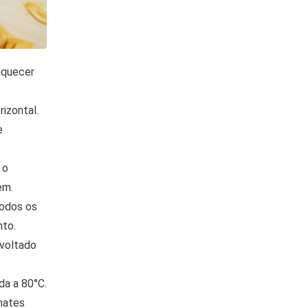
aquecer
izontal.
e
 o
em.
todos os
nto.
 voltado
da a 80°C.
mates