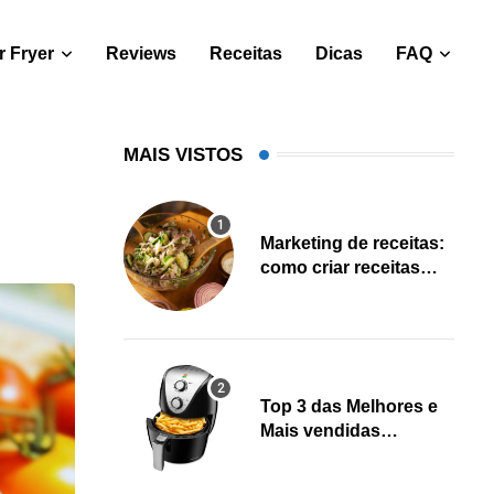
 Fryer
Reviews
Receitas
Dicas
FAQ
MAIS VISTOS
Marketing de receitas:
como criar receitas
salváveis e gerar leads
Top 3 das Melhores e
Mais vendidas
Fritadeiras Air fryer
(Fevereiro 2023)