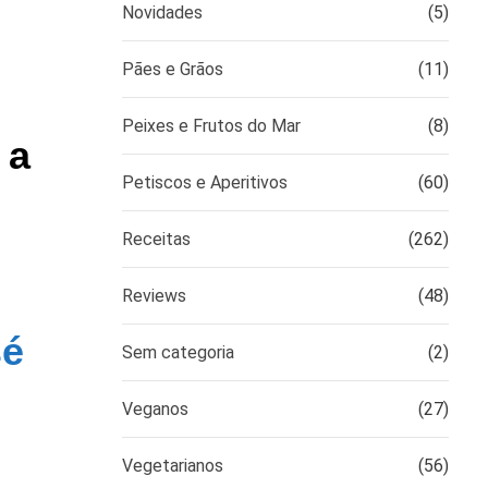
Novidades
(5)
Pães e Grãos
(11)
Peixes e Frutos do Mar
(8)
 a
Petiscos e Aperitivos
(60)
Receitas
(262)
Reviews
(48)
sé
Sem categoria
(2)
Veganos
(27)
Vegetarianos
(56)