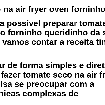
na air fryer oven forninh
a possível preparar tomat
 o forninho queridinho da 
vamos contar a receita ti
r de forma simples e diret
azer tomate seco na air f
cisa se preocupar com a
cnicas complexas de