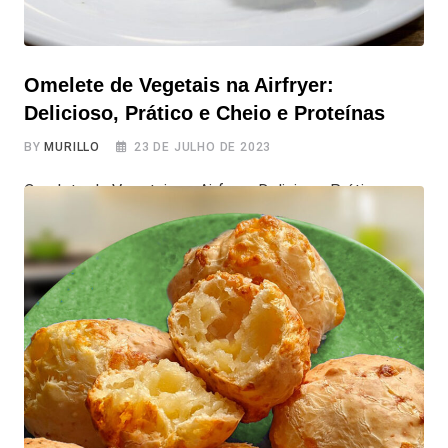
Omelete de Vegetais na Airfryer:
Delicioso, Prático e Cheio e Proteínas
BY
MURILLO
23 DE JULHO DE 2023
Omelete de Vegetais na Airfryer: Delicioso, Prático e
Cheio e Proteínas Seja para um café da manhã nutritivo e
proteico, uma comida rápida antes ou depois da
academia, ou até mesmo um jantar leve e saudável, o
Omelete de Vegetais na Airfryer é um sucesso, sem
falar que é cheio de benefícios. Com uma combinação