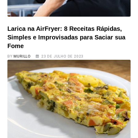
Larica na AirFryer: 8 Receitas Rápidas,
Simples e Improvisadas para Saciar sua
Fome
BY
MURILLO
23 DE JULHO DE 2023
Larica na AirFryer: 8 Receitas Rápidas, Simples e
Improvisadas para Saciar sua Fome Quem nunca sentiu
aquela larica repentina no meio do dia ou antes de dormir
e desejou uma solução rápida e fácil para saciar a fome?
Com a Airfryer, agora é possível preparar receitas
simples, rápidas e práticas, até mesmo improvisadas, que
vão