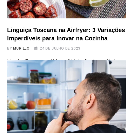
Linguiça Toscana na Airfryer: 3 Variações
Imperdíveis para Inovar na Cozinha
BY
MURILLO
24 DE JULHO DE 2023
Linguiça Toscana na Airfryer: 3 Variações Imperdíveis
para Inovar na Cozinha A Linguiça Toscana é um prato
delicioso e muito apreciado por churrasqueiros
experientes e também por quem adora ficar perto da
churrasqueira só para comer rsrs. Preparar a Linguiça
Toscana na Airfryer é uma ótima opção para quem busca
mais praticidade e menos sujeira