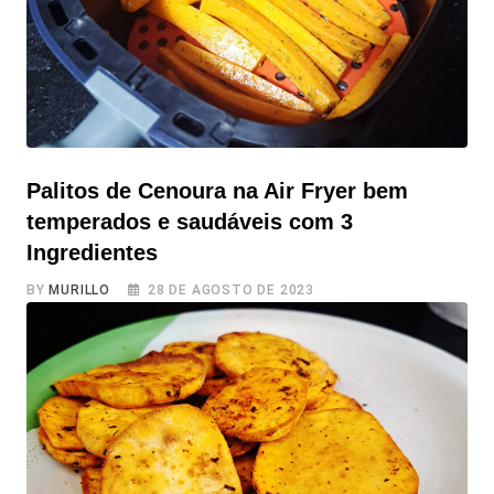
receita
Palitos de Cenoura na Air Fryer bem
temperados e saudáveis com 3
Ingredientes
BY
MURILLO
28 DE AGOSTO DE 2023
Palitos de Cenoura na Air Fryer bem temperados e
saudáveis com 3 Ingredientes Se você está procurando
um snack para beliscar ou lanche rápido, delicioso e
incrivelmente saudável, você veio ao lugar certo! Os
Palitos de Cenoura na Air Fryer são perfeitos para os
momentos em que a fome aparece. Embora você possa