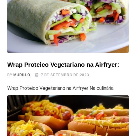
comer sem ter muito trabalho? Acontece com todo
mundo, não é mesmo? É aí que entra o nosso
Wrap Proteico Vegetariano na Airfryer:
BY
MURILLO
7 DE SETEMBRO DE 2023
Wrap Proteico Vegetariano na Airfryer Na culinária
vegetariana, cada receita combina sabores que nutri e
encanta. E quando se trata de uma opção rica em
nutrientes, o Wrap Proteico Vegetariano na Airfryer
brilha. Ele não só é uma delícia, mas também se adapta a
diferentes cenários da vida. Seja após um treino, em um