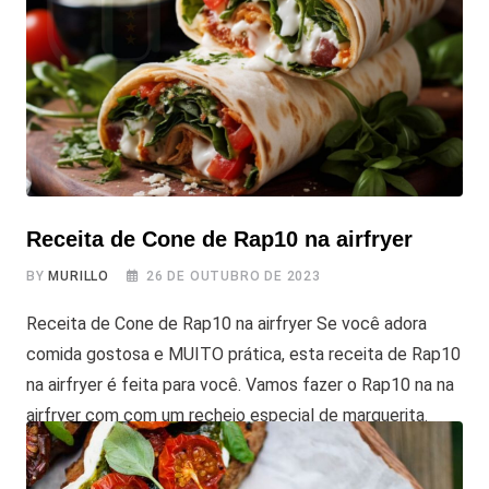
perguntou o que fazer
Receita de Cone de Rap10 na airfryer
BY
MURILLO
26 DE OUTUBRO DE 2023
Receita de Cone de Rap10 na airfryer Se você adora
comida gostosa e MUITO prática, esta receita de Rap10
na airfryer é feita para você. Vamos fazer o Rap10 na na
airfryer com com um recheio especial de marguerita.
Imagina só queijo muçarela derretido, molho de tomate e
manjericão fresco em uma massa fina e