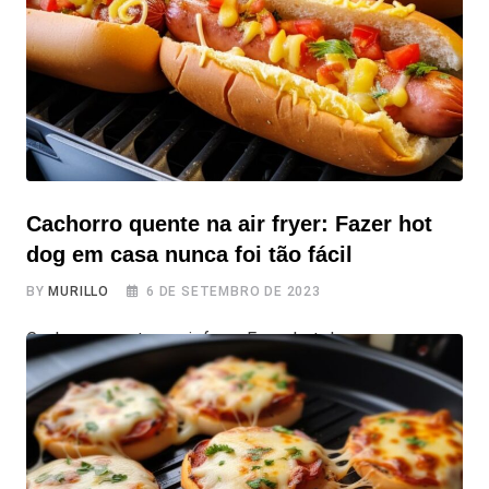
almoço
Cachorro quente na air fryer: Fazer hot
dog em casa nunca foi tão fácil
BY
MURILLO
6 DE SETEMBRO DE 2023
Cachorro quente na air fryer: Fazer hot dog em casa
nunca foi tão fácil Vai me dizer que você nunca pensou
em cozinhar salsicha na air fryer? Sério, então fique
sabendo que dá certo e tem mais! você pode fazer um
cachorro quente na air fryer: Fazer hot dog em casa