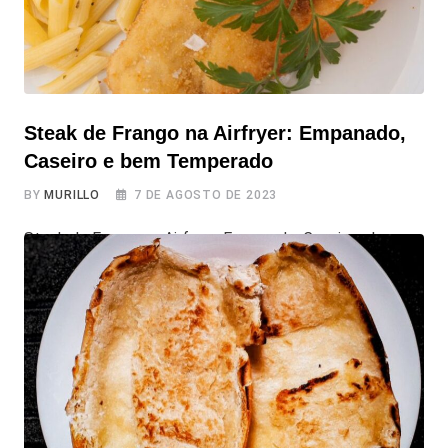
Steak de Frango na Airfryer: Empanado,
Caseiro e bem Temperado
BY
MURILLO
7 DE AGOSTO DE 2023
Steak de Frango na Airfryer: Empanado, Caseiro e bem
Temperado Que tal tentar fazer o seu McChicken ou um
saboroso Chicken Duplo do BK, tudo na sua própria casa?
Se preferir acompanhá-lo com arroz e feijão ou outras
opções, não tem problema! Com o Steak de Frango na
Airfryer: Empanado, Caseiro e bem Temperado, o