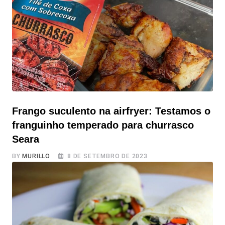
bastante calórica e gordurosa. No entanto, com a ajuda
da fritadeira elétrica, é possível criar um pastel assado
Frango suculento na airfryer: Testamos o
franguinho temperado para churrasco
Seara
BY
MURILLO
8 DE SETEMBRO DE 2023
Frango suculento na airfryer: Testamos o franguinho
temperado para churrasco Seara Você já se pegou
naquela situação em que bate a fome, você olha para a
sua air fryer, mas não faz ideia do que preparar para