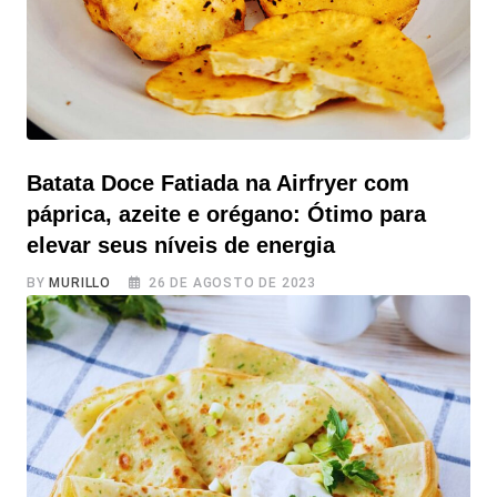
inicialmente preferir
Batata Doce Fatiada na Airfryer com
páprica, azeite e orégano: Ótimo para
elevar seus níveis de energia
BY
MURILLO
26 DE AGOSTO DE 2023
Batata Doce Fatiada na Airfryer com páprica, azeite e
orégano: Ótimo para elevar seus níveis de energia Se
você tem batata doce em casa e busca por um
lanchinho rápido e nutritivo antes de ir para a academia
ou para fazer uma atividade física, não tem desculpa
para não fazer essa receita! A Batata Doce