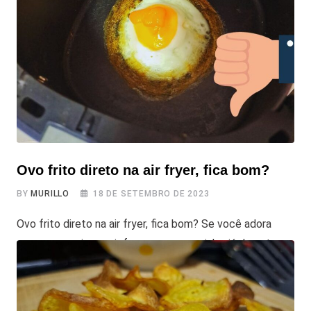
aveia e ovos, estas panquecas são uma opção deliciosa
e bem mais nutritiva do que um pão francês, por
exemplo. E a
Ovo frito direto na air fryer, fica bom?
BY
MURILLO
18 DE SETEMBRO DE 2023
Ovo frito direto na air fryer, fica bom? Se você adora
ovos e possui uma air fryer em sua cozinha, já deve ter
pensando em fazer um ovo frito direto na air fryer,
acertei? Há muitas maneiras criativas de preparar ovos
com a fritadeira elétrica. No entanto, antes de