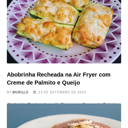
deseja é uma bebida quente, concorda? Mas, se você é
como eu, e se não tomar aquele café da
Abobrinha Recheada na Air Fryer com
Creme de Palmito e Queijo
BY
MURILLO
23 DE SETEMBRO DE 2023
Abobrinha Recheada na Air Fryer com Creme de Palmito
e Queijo Hoje, trazemos uma receitinha prática e
deliciosa de Abobrinha Recheada na Air Fryer, que se