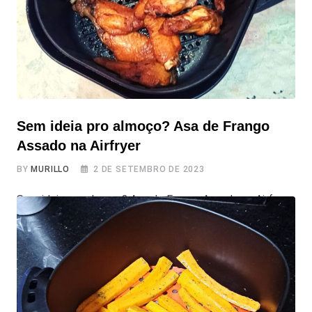
como fazer
Sem ideia pro almoço? Asa de Frango
Assado na Airfryer
BY
MURILLO
2 DE SETEMBRO DE 2023
Sem ideia pro almoço? Asa de Frango Assado na Airfryer
Hoje viemos apresentar mais uma das deliciosas receitas
na air fryer enviadas pela Leonete, que compartilhou uma
solução criativa para aqueles momentos em que a
inspiração culinária pede algo mais rápido e simplificado,
mas que deixa todos com água na boca. Assim como a