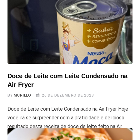
preparar mandioquinha (também conhecida como
batata-baroa) na Air Fryer, está perdendo uma das
formas mais práticas e saborosas de aproveitar esse
ingrediente tão brasileiro. A combinação do sabor
levemente adocicado com a textura crocante por fora e
Doce de Leite com Leite Condensado na
Air Fryer
BY
MURILLO
26 DE DEZEMBRO DE 2023
Doce de Leite com Leite Condensado na Air Fryer Hoje
você irá se surpreender com a praticidade e delicioso
resultado desta receita de doce de leite feito na Air
Fryer! Com apenas uma lata de leite condensado, você