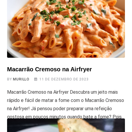
poderá criar um doce irresistível, com textura cremosa e
um sabor maravilhoso. Siga o passo a passo
Macarrão Cremoso na Airfryer
BY
MURILLO
11 DE DEZEMBRO DE 2023
Macarrão Cremoso na Airfryer Descubra um jeito mais
rápido e fácil de matar a fome com o Macarrão Cremoso
na Airfryer! Já pensou poder preparar uma refeição
gostosa em poucos minutos quando bate a fome? Pois
é, é possível fazer isso com a sua Airfryer com um pouco