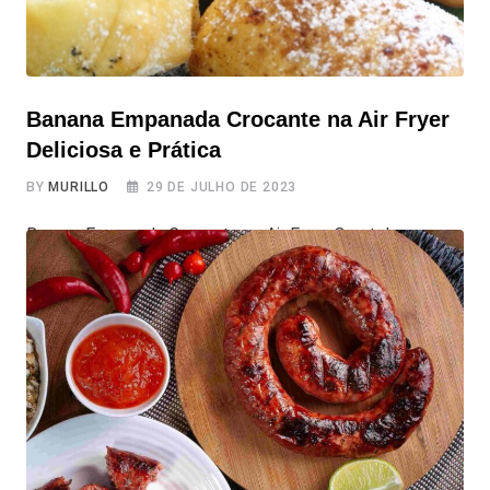
Banana Empanada Crocante na Air Fryer
Deliciosa e Prática
BY
MURILLO
29 DE JULHO DE 2023
Banana Empanada Crocante na Air Fryer Que tal uma
sobremesinha fácil, deliciosa e prática? Vamos preparar
uma Banana Empanada Crocante na Air Fryer Deliciosa e
Prática. Com uma casquinha crocante por fora e a
maciez da banana por dentro, essa receita é uma opção
mais saudável para quem adora um docinho diferenciado
e mais saudável