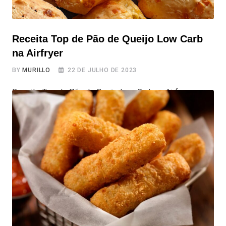
Receita Top de Pão de Queijo Low Carb
na Airfryer
BY
MURILLO
22 DE JULHO DE 2023
Receita Top de Pão de Queijo Low Carb na Airfryer
Quem resiste ao irresistível aroma e sabor do tradicional
pão de queijo? Agora, com a versão Low Carb na Airfryer,
você pode comer de forma mais saudável. Feito com
queijo muçarela, farinha de amêndoa e outros
ingredientes nutritivos, esse Pão de Queijo Low Carb é