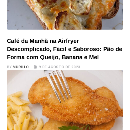
Café da Manhã na Airfryer
Descomplicado, Fácil e Saboroso: Pão de
Forma com Queijo, Banana e Mel
BY
MURILLO
9 DE AGOSTO DE 2023
Café da Manhã na Airfryer Descomplicado, Fácil e
Saboroso: Pão de Forma com Queijo, Banana e Mel O
café da manhã é a refeição que nos fornece a energia
necessária para enfrentar o dia com tudo. Nada como
começar a manhã com um prato que une praticidade,
sabor e nutrição. Se você está procurando por