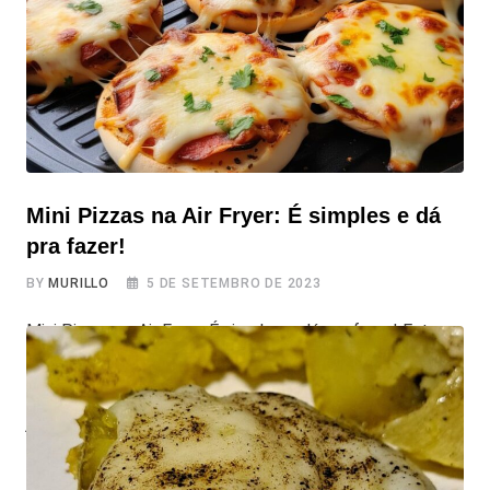
nunca foi tão fácil!!!
Mini Pizzas na Air Fryer: É simples e dá
pra fazer!
BY
MURILLO
5 DE SETEMBRO DE 2023
Mini Pizzas na Air Fryer: É simples e dá pra fazer! Esta
receita top top top de Mini Pizzas na Air Fryer é rápida,
prática e qualquer um consegue fazer! É perfeita um
jantarzinho rápido ou simplesmente aquele momento de
larica, onde qualquer comida está ótima! Personalize
suas Mini Pizzas na Air Fryer com seus