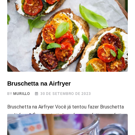
Bruschetta na Airfryer
BY
MURILLO
30 DE SETEMBRO DE 2023
Bruschetta na Airfryer Você já tentou fazer Bruschetta
na Airfryer? É um prato italiano famoso, feito com fatias
de pão crocante, azeite e diversos ingredientes
saborosos por cima. E, com a airfryer, você pode