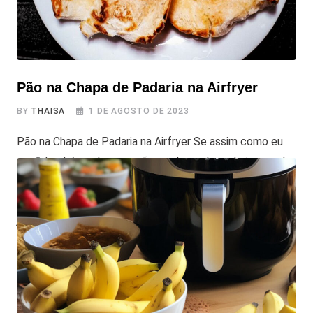
Pão na Chapa de Padaria na Airfryer
BY
THAISA
1 DE AGOSTO DE 2023
Pão na Chapa de Padaria na Airfryer Se assim como eu
você também adora um pão na chapa de padaria, aposto
que vai curtir esse pão na chapa de padaria na airfryer,
pode ser que não fique 100% igual, mas se ficar uns 80%
já está ótimo, não? Bora pra receita? Confira também:
Promoção de