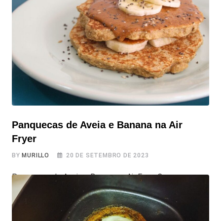
destaca como uma ótima opção para um almoço
vegetariano. Prepare-se para saborear uma combinação
irresistível de abobrinha, recheio cremoso de palmito e
queijo derretido. Vamos direto aos ingredientes e
Panquecas de Aveia e Banana na Air
Fryer
BY
MURILLO
20 DE SETEMBRO DE 2023
Panquecas de Aveia e Banana na Air Fryer Comece suas
manhãs no melhor jeito! Com nossas irresistíveis
Panquecas de Aveia e Banana, preparadas na air fryer.
Feitas com ingredientes simples como banana madura,