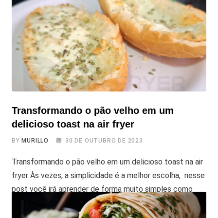
de macarrão, molho caseiro ou molho pronto
Transformando o pão velho em um
delicioso toast na air fryer
BY
MURILLO
30 DE OUTUBRO DE 2023
Transformando o pão velho em um delicioso toast na air
fryer Às vezes, a simplicidade é a melhor escolha, nesse
post você irá aprender de forma muito simples como
transformar o Pão Velho em um Delicioso Toast na Air
Fryer. Se você já se viu com um pão amanhecido e se