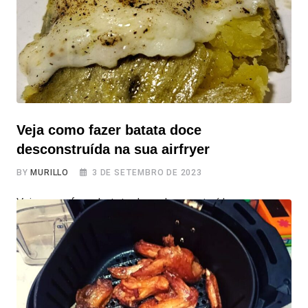
Veja como fazer batata doce
desconstruída na sua airfryer
BY
MURILLO
3 DE SETEMBRO DE 2023
Veja como fazer batata doce desconstruída na sua
airfryer Preparar uma batata doce desconstruída na Air
Fryer é algo muito simples, econômico e muito saboroso.
E a melhor parte? Você pode assar a batata doce com
casca direto na Air Fryer, economizando tempo e sujando
menos panelas e utensílios de cozinha. Vamos mostrar