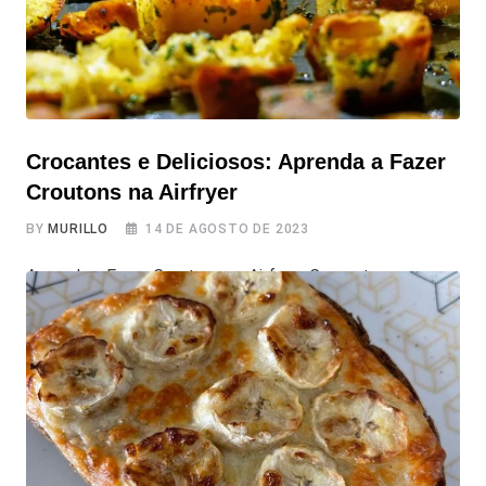
Crocantes e Deliciosos: Aprenda a Fazer
Croutons na Airfryer
BY
MURILLO
14 DE AGOSTO DE 2023
Aprenda a Fazer Croutons na Airfryer Crocantes,
Temperados e Deliciosos Você já experimentou a
combinação de crocância e sabor que os croutons dão a
pratos como saladas e sopas? Se ainda não, está na hora
de conhecer essa delícia! Os croutons são pequenos
pedaços de pão torrado, que elevam o nivel de
gostosura das suas