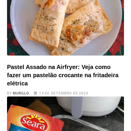
caros e artificiais, a boa notícia é que você vai ver como
é fácil preparar em casa um salgadinho caseiro e natural
de chips de mandioquinha na Air Fryer. Essa receita é uma
Pastel Assado na Airfryer: Veja como
fazer um pastelão crocante na fritadeira
elétrica
BY
MURILLO
14 DE SETEMBRO DE 2023
Pastel Assado na Airfryer: Veja como fazer um pastelão
crocante na fritadeira elétrica de forma muito simples,
prática e sem óleo O pastel é um quitute maravilhoso e
amado por muitos, mas sua versão frita pode ser