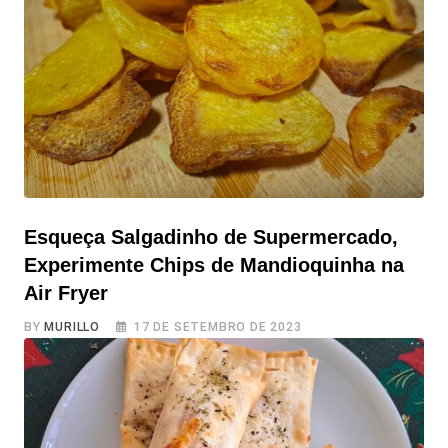
começarmos a explorar as melhores formas
Esqueça Salgadinho de Supermercado,
Experimente Chips de Mandioquinha na
Air Fryer
BY
MURILLO
17 DE SETEMBRO DE 2023
Esqueça Salgadinho de Supermercado, Experimente
Chips de Mandioquinha na Air Fryer É hora de dizer adeus
aos salgadinhos de supermercado tão condimentados,