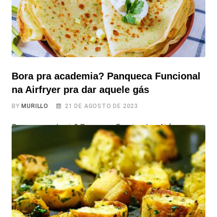
Bora pra academia? Panqueca Funcional
na Airfryer pra dar aquele gás
BY
MURILLO
21 DE AGOSTO DE 2023
Bora pra academia? Panqueca Funcional na Airfryer pra
dar aquele gás Preparado para uma panqueca fácil de
fazer e muito funcional que vai te dar a energia
necessária para encarar a academia com determinação?
Com alguns ingredientes e criatividade, você terá uma
Panqueca Funcional na Airfryer pra dar aquele gás na
academia, no trabalho ou o