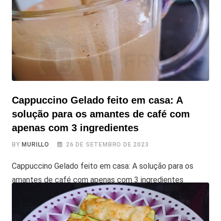
prepará-las de forma mais fácil, rápida e diferenciada.
Você pode ser criativo na escolha dos ingredientes,
desde os clássicos até combinações
Cappuccino Gelado feito em casa: A
solução para os amantes de café com
apenas com 3 ingredientes
BY
MURILLO
26 DE SETEMBRO DE 2023
Cappuccino Gelado feito em casa: A solução para os
amantes de café com apenas com 3 ingredientes
Quando as temperaturas se aproximam dos implacáveis
40 graus em quase todo o país, a última coisa que você