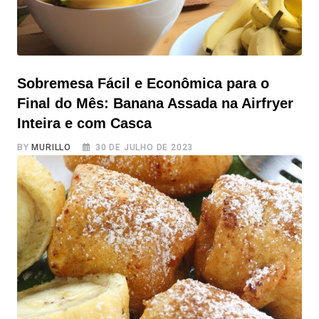
Sobremesa Fácil e Econômica para o
Final do Mês: Banana Assada na Airfryer
Inteira e com Casca
BY
MURILLO
30 DE JULHO DE 2023
Sobremesa Fácil e Econômica para o Final do Mês:
Banana Assada na Airfryer Inteira e com Casca. A receita
mais fácil de todas! Uma receita incrivelmente fácil de
fazer, com praticamente um único ingrediente: a banana!
??? Chegou no final do mês, a grana está curta, mas a
vontade/larica de um docinho não sai da