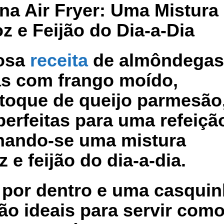
a Air Fryer: Uma Mistura
z e Feijão do Dia-a-Dia
iosa
receita
de almôndegas
tas com frango moído,
toque de queijo parmesão
erfeitas para uma refeiçã
rnando-se uma mistura
 e feijão do dia-a-dia.
por dentro e uma casqui
são ideais para servir com