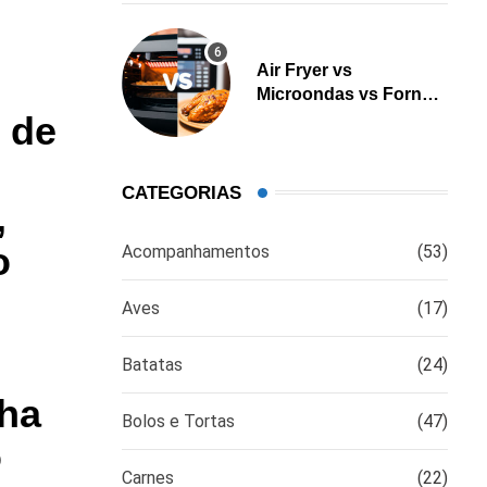
Air Fryer vs
Microondas vs Forno:
 de
Qual é a melhor opção
para cozinhar?
CATEGORIAS
,
o
Acompanhamentos
(53)
Aves
(17)
Batatas
(24)
nha
Bolos e Tortas
(47)
o
Carnes
(22)