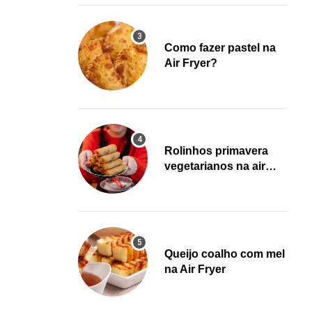
Como fazer pastel na
Air Fryer?
Rolinhos primavera
vegetarianos na air
fryer!
Queijo coalho com mel
na Air Fryer