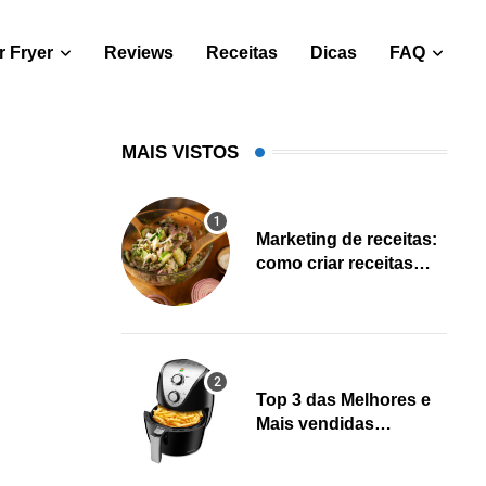
 Fryer
Reviews
Receitas
Dicas
FAQ
MAIS VISTOS
Marketing de receitas:
como criar receitas
salváveis e gerar leads
Top 3 das Melhores e
Mais vendidas
Fritadeiras Air fryer
(Fevereiro 2023)