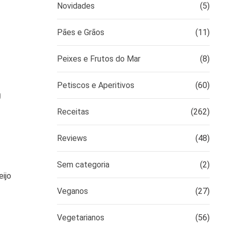
Novidades
(5)
Pães e Grãos
(11)
Peixes e Frutos do Mar
(8)
Petiscos e Aperitivos
(60)
Receitas
(262)
Reviews
(48)
Sem categoria
(2)
eijo
Veganos
(27)
Vegetarianos
(56)