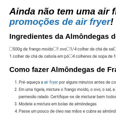
Ainda não tem uma air f
promoções de air fryer
!
Ingredientes da Almôndegas de
500g de frango moído
1 ovo
1/4 colher de chá de sal
1 colher de chá de cebola em pó
4 colheres de sopa de f
Como fazer Almôndegas de Fra
Pré-aqueça a
air fryer
por alguns minutos antes de co
Em uma tigela, misture o frango moído, o ovo, o sal, a
parmesão ralado. Certifique-se de misturar bem todo
Modele a mistura em bolas de almôndegas.
Passe um pouco de óleo nas mãos e cubra as almônde