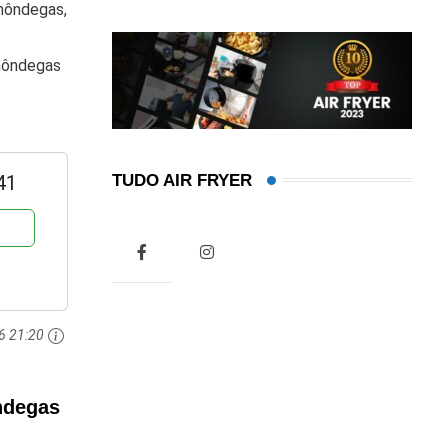
lmôndegas,
lmôndegas
41
TUDO AIR FRYER
6 21:20
ndegas