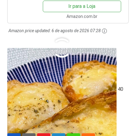
Ir para a Loja
Amazon.com.br
Amazon price updated:
6 de agosto de 2026 07:28
O que você achou disso?
Clique nas estrelas
Média da classificação
4.7
/ 5. Número de votos:
40
lanche rapido
pão com ovo
receita facil