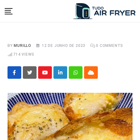
Skip
to
content
BY
MURILLO
12 DE JUNHO DE 2023
0
COMMENTS
714
VIEWS
Youtube
LinkedIn
Whatsapp
Cloud