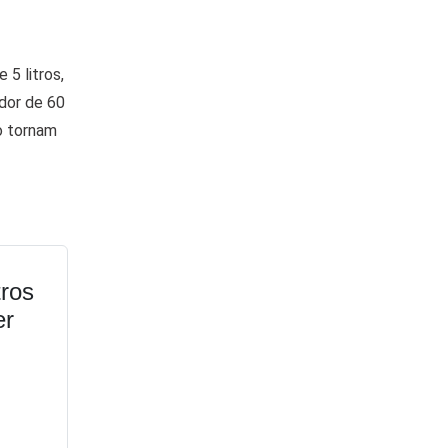
5 litros,
ador de 60
o tornam
tros
er