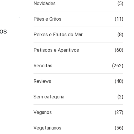
Novidades
(5)
Pães e Grãos
(11)
ros
Peixes e Frutos do Mar
(8)
Petiscos e Aperitivos
(60)
Receitas
(262)
Reviews
(48)
Sem categoria
(2)
Veganos
(27)
Vegetarianos
(56)