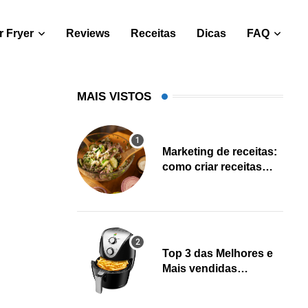
 Fryer
Reviews
Receitas
Dicas
FAQ
MAIS VISTOS
Marketing de receitas:
como criar receitas
salváveis e gerar leads
Top 3 das Melhores e
Mais vendidas
Fritadeiras Air fryer
(Fevereiro 2023)