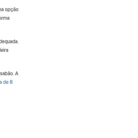
uma opção
forma
adequada.
eira
 sabão. A
a de 8