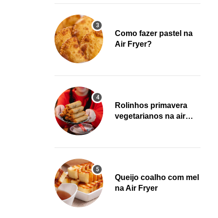
Como fazer pastel na
Air Fryer?
Rolinhos primavera
vegetarianos na air
fryer!
Queijo coalho com mel
na Air Fryer