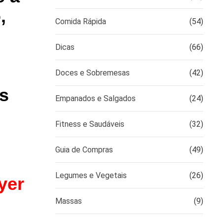
,
Comida Rápida
(54)
Dicas
(66)
Doces e Sobremesas
(42)
s
Empanados e Salgados
(24)
Fitness e Saudáveis
(32)
Guia de Compras
(49)
Legumes e Vegetais
(26)
ryer
Massas
(9)