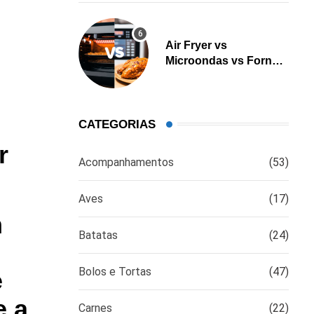
Air Fryer vs
Microondas vs Forno:
Qual é a melhor opção
para cozinhar?
CATEGORIAS
r
Acompanhamentos
(53)
Aves
(17)
m
Batatas
(24)
Bolos e Tortas
(47)
e
e a
Carnes
(22)