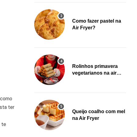
Como fazer pastel na
Air Fryer?
Rolinhos primavera
vegetarianos na air
fryer!
 como
sta ter
Queijo coalho com mel
na Air Fryer
 te