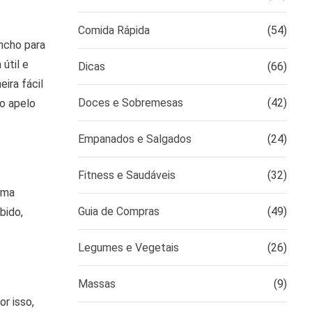
Comida Rápida
(54)
ncho para
útil e
Dicas
(66)
ira fácil
Doces e Sobremesas
(42)
no apelo
Empanados e Salgados
(24)
Fitness e Saudáveis
(32)
uma
Guia de Compras
(49)
bido,
Legumes e Vegetais
(26)
Massas
(9)
r isso,