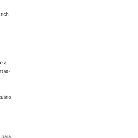
rich
e a
ntas-
uário
 para