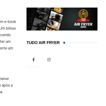
 um e-book
? Um bônus
ecendo
 ter um
TUDO AIR FRYER
mente um
 menor
e após a
ma