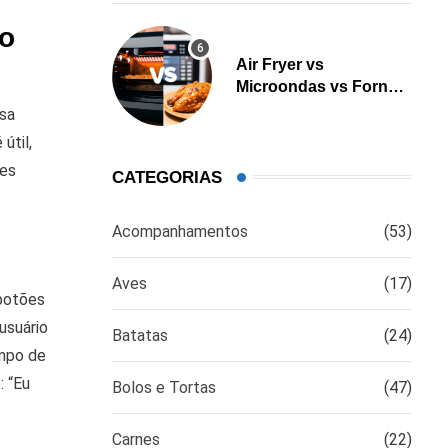
ão
Air Fryer vs
Microondas vs Forno:
Qual é a melhor opção
ssa
para cozinhar?
útil,
les
CATEGORIAS
Acompanhamentos
(53)
Aves
(17)
 botões
usuário
Batatas
(24)
empo de
: “Eu
Bolos e Tortas
(47)
Carnes
(22)