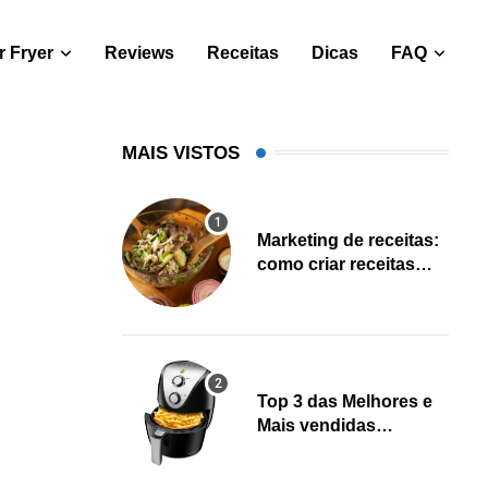
 Fryer
Reviews
Receitas
Dicas
FAQ
MAIS VISTOS
Marketing de receitas:
como criar receitas
salváveis e gerar leads
Top 3 das Melhores e
Mais vendidas
Fritadeiras Air fryer
(Fevereiro 2023)