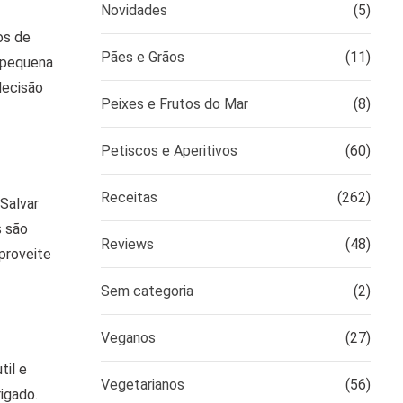
Novidades
(5)
os de
Pães e Grãos
(11)
a pequena
decisão
Peixes e Frutos do Mar
(8)
Petiscos e Aperitivos
(60)
Receitas
(262)
“Salvar
s são
Reviews
(48)
Aproveite
Sem categoria
(2)
Veganos
(27)
til e
Vegetarianos
(56)
igado.