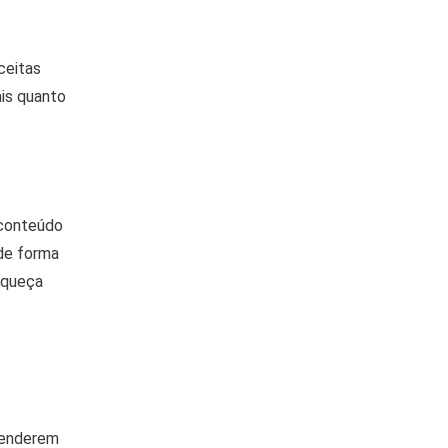
ceitas
ais quanto
 conteúdo
 de forma
squeça
tenderem