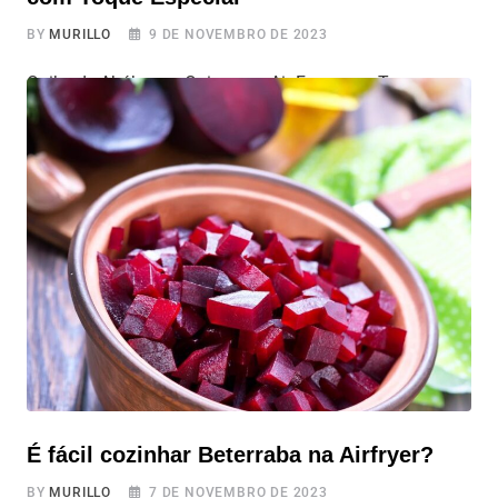
BY
MURILLO
9 DE NOVEMBRO DE 2023
Quibe de Abóbora e Quinoa na Air Fryer com Toque
Especial Apresentamos a vocês o Quibe de Abóbora e
Quinoa na Air Fryer, uma versão moderna e saudável do
famoso quibe, perfeita para quem busca opções
vegetarianas e veganas desse petisco. Nesta receita,
vamos unir o sabor da abóbora, os nutrientes da quinoa,
e um
É fácil cozinhar Beterraba na Airfryer?
BY
MURILLO
7 DE NOVEMBRO DE 2023