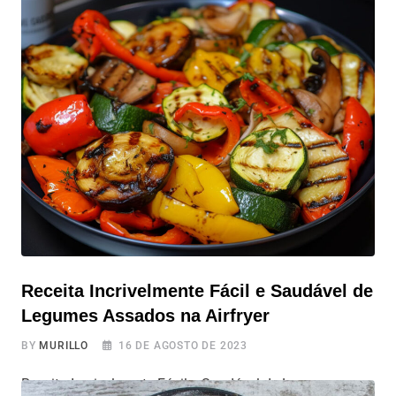
Air Fryer. Vamos usar ingredientes livres de produtos de
origem animal e aproveitar a praticidade da Air Fryer
para preparar essa delícia de pé de moleque
diferenciado. Aposto que você também vai se interessar:
Cookies
Receita Incrivelmente Fácil e Saudável de
Legumes Assados na Airfryer
BY
MURILLO
16 DE AGOSTO DE 2023
Receita Incrivelmente Fácil e Saudável de Legumes