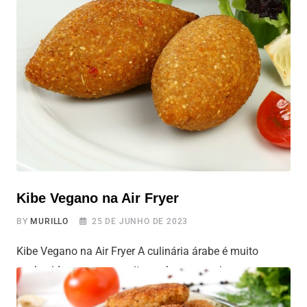
muitos vegetarianos e carnívoros vão amar. Com uma
base de couve-flor e uma preparação na air fryer que
resulta em um exterior dourado e crocante, você vai se
Kibe Vegano na Air Fryer
BY
MURILLO
25 DE JUNHO DE 2023
Kibe Vegano na Air Fryer A culinária árabe é muito
conhecida por suas receitas saborosas e ricas em
sabores exóticos. Entre as opções mais populares, o