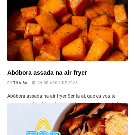
de sabor e, o melhor de tudo, preparadas na nossa
querida air fryer! Que tal se tornar um verdadeiro
Abóbora assada na air fryer
BY
THAISA
29 DE ABRIL DE 2023
Abóbora assada na air fryer Senta aí, que eu vou te
contar uma história sobre a abóbora assada na air fryer.
Imagine você em um dia estressante de trabalho, chega
em casa morrendo de fome e sem nenhuma ideia do
que preparar para o jantar. O que fazer? Abrir um pacote