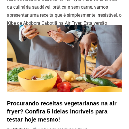
da culinária saudável, prática e sem carne, vamos
apresentar uma receita que é simplesmente irresistível, o
Kibe de Abóbora Cabotiã na Air Fryer. Esta versão
vegetariana do clássico kibe une a cremosidade da
abóbora cabotiã com a crocância de fritar na Air Fryer.
Vamos a
Procurando receitas vegetarianas na air
fryer? Confira 5 ideias incríveis para
testar hoje mesmo!