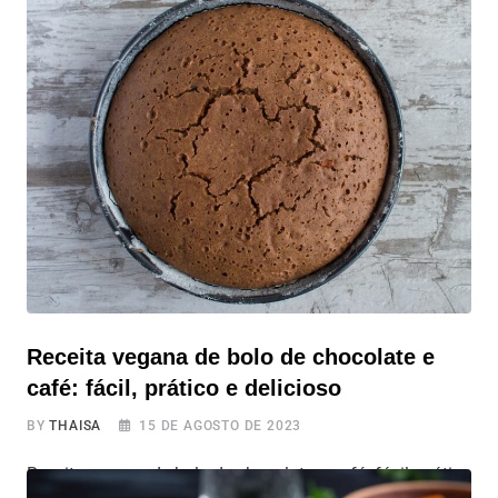
Assados na Airfryer Se você está procurando uma
receita que seja ao mesmo tempo saudável, fácil de
fazer, e principalmente saborosa, temos a receita ideal
para você: Legumes Assados na Airfryer. Ela combina o
sabor da abobrinha, berinjela e cenoura Ao assá-los na
Airfryer, você terá um resultado
Receita vegana de bolo de chocolate e
café: fácil, prático e delicioso
BY
THAISA
15 DE AGOSTO DE 2023
Receita vegana de bolo de chocolate e café: fácil, prático