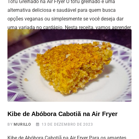
Tofu Grelhado na Air Fryer O tofu grelhado é uma
alternativa deliciosa e saudável para quem busca
opções veganas ou simplesmente se você deseja dar
uma variada no cardápio. Nesta receita, vamos aprender
como preparar Tofu Grelhado na Air Fryer, uma técnica
que proporciona uma textura crocante por fora e macia
por dentro. Ficou curioso?
Kibe de Abóbora Cabotiã na Air Fryer
BY
MURILLO
13 DE DEZEMBRO DE 2023
Kibe de Abóbora Cabotiã na Air Fryer Para os amantes