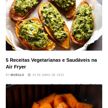
seus quiabos,
5 Receitas Vegetarianas e Saudáveis na
Air Fryer
BY
MURILLO
30 DE ABRIL DE 2023
5 Receitas Vegetarianas e Saudáveis na Air Fryer E aí,
fãs da air fryer! Está na hora de deixar o mundo das
frituras convencionais e mergulhar de cabeça no
universo das receitas vegetarianas e saudáveis, cheias