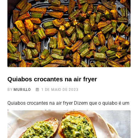
Apresentamos a receita simples e deliciosa de legumes
na Air Fryer! Essa maravilha culinária vai te mostrar que
é possível ter refeições deliciosas, coloridas e cheias de
Quiabos crocantes na air fryer
BY
MURILLO
1 DE MAIO DE 2023
Quiabos crocantes na air fryer Dizem que o quiabo é um
legume amor ou ódio, mas tenho certeza que com essa
receita você vai se apaixonar! E se você já é fã de
quiabo, então prepare-se para elevá-lo a um outro nível
de sabor e crocância. Então, pegue sua melhor air fryer e