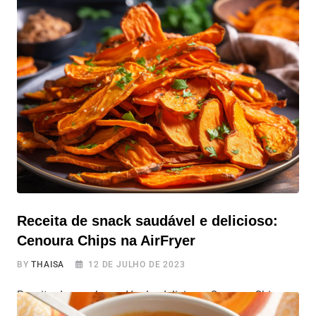
e delicioso Que tal provar esse delicioso bolo de
chocolate e café vegano, adaptado para a air fryer? Com
uma textura macia e um toque irresistível de café, essa
receita é perfeita para qualquer momento do dia. A
preparação não é difícil, utilizando ingredientes
relativamente
Receita de snack saudável e delicioso:
Cenoura Chips na AirFryer
BY
THAISA
12 DE JULHO DE 2023
Receita de snack saudável e delicioso: Cenoura Chips na
AirFryer Deliciosos e saudáveis, os chips de cenoura