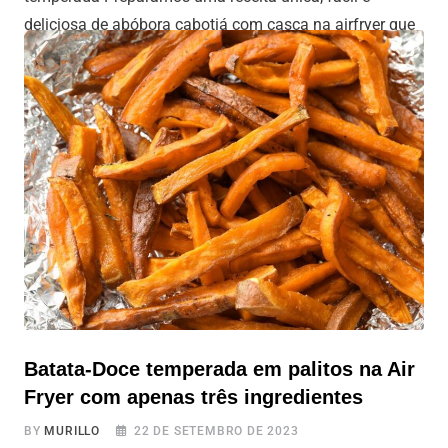
deliciosa de abóbora cabotiá com casca na airfryer que
começa de forma inusitada. Cortamos a abóbora ao
meio de uma maneira verdadeiramente diferenciada,
soltando-a corajosamente de uma altura de
aproximadamente 1,5 metros. Essa técnica torna o
processo mais fácil e
Batata-Doce temperada em palitos na Air
Fryer com apenas três ingredientes
BY
MURILLO
22 DE SETEMBRO DE 2023