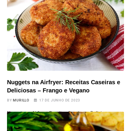
kibe se destaca como um prato tradicional e versátil.
Nesta receita, você vai aprender uma abordagem mais
moderna, saudável e sem carne para o clássico kibe,
substituindo a carne
Nuggets na Airfryer: Receitas Caseiras e
Deliciosas – Frango e Vegano
BY
MURILLO
17 DE JUNHO DE 2023
Nuggets na Airfryer: Receitas Caseiras e Deliciosas –
Frango e Vegano Quem resiste a uma porção de nuggets
caseiros e fresquinhos? A maioria das pessoas ama