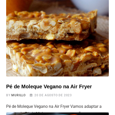
Como fazer Macaxeira na Air Fryer sem ressecar e com
a textura ideal? Prepare-se para aprender uma receita
deliciosa de macaxeira na air fryer. A macaxeira,
também conhecida como mandioca, é um ingrediente
muito popular em nossa cozinha em diversas receitas. E
quando preparada na air fryer, ela se transforma em um
petisco delicioso, ou
Pé de Moleque Vegano na Air Fryer
BY
MURILLO
20 DE AGOSTO DE 2023
Pé de Moleque Vegano na Air Fryer Vamos adaptar a
receita do Pé de Moleque para uma versão vegana na