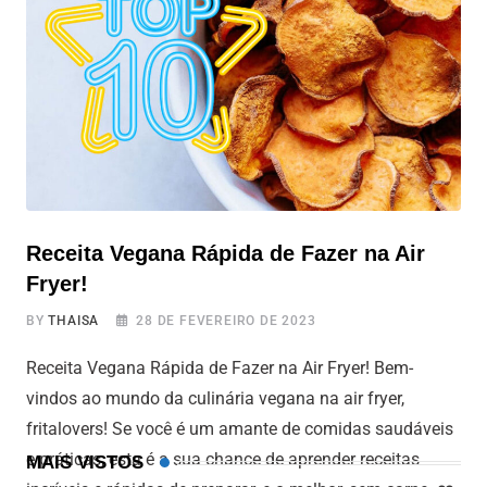
de salgadinho e se
Receita Vegana Rápida de Fazer na Air
Fryer!
BY
THAISA
28 DE FEVEREIRO DE 2023
Receita Vegana Rápida de Fazer na Air Fryer! Bem-
vindos ao mundo da culinária vegana na air fryer,
fritalovers! Se você é um amante de comidas saudáveis
e práticas, esta é a sua chance de aprender receitas
MAIS VISTOS