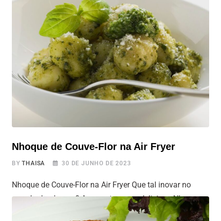
inverno, nada melhor do que uma sopa quentinha para
aquecer o corpo. E se você está procurando uma receita
prática e deliciosa, a sopa de legumes na air fryer é a
escolha perfeita. Com
Nhoque de Couve-Flor na Air Fryer
BY
THAISA
30 DE JUNHO DE 2023
Nhoque de Couve-Flor na Air Fryer Que tal inovar no
mundo do nhoque? Apresentamos o delicioso Nhoque
de Couve-Flor na Air Fryer, uma receita low carb, que