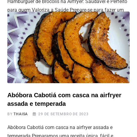
Hambúrguer de Brócolis na Airfryer: Saudável e Perfeito
para quem Valoriza a Saúde Prepare-se para fazer um
hambúrguer inspirado no incrível Hulk, o Hambúrguer de
Brócolis na Air Fryer, uma receita versátil que se adapta
a todos os gostos e preferências. Este hambúrguer, além
de ser uma excelente opção para vegetarianos e
veganos, é também
Abóbora Cabotiá com casca na airfryer
assada e temperada
BY
THAISA
29 DE SETEMBRO DE 2023
Abóbora Cabotiá com casca na airfryer assada e
temperada Preparamos uma receita única, fácil e