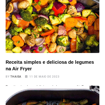
Airfryer! Pode ser adaptada para atender tanto a dieta
vegana quanto vegetariana. Vamos te ensinar o passo a
passo dessa receita que é fácil, versátil e deliciosa, além
Receita simples e deliciosa de legumes
na Air Fryer
BY
THAISA
11 DE MAIO DE 2023
Receita simples e deliciosa de legumes na Air Fryer Que
tal dar uma pausa nas frituras e abraçar o mundo das
delícias saudáveis sem abrir mão do sabor?