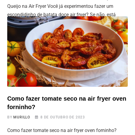
Queijo na Air Fryer Você já experimentou fazer um
escondidinho de batata doce air fryer? Se não, está
prestes a descobrir uma receita que vai te surpreender.
Este prato é uma alternativa deliciosa ao escondidinho
tradicional, perfeito para vegetarianos, veganos e
qualquer pessoa que queira saborear
Como fazer tomate seco na air fryer oven
forninho?
BY
MURILLO
8 DE OUTUBRO DE 2023
Como fazer tomate seco na air fryer oven forninho?