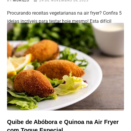
BY
MURILLO
24 DE NOVEMBRO DE 2023
Procurando receitas vegetarianas na air fryer? Confira 5
ideias incríveis para testar hoje mesmo! Esta difícil
encontrar receitas vegetarianas que sejam não apenas
saudáveis, mas também deliciosas para fazer na sua air
fryer? Agora você encontrou! O Tudo Air Fryer está aqui
para facilitar sua vida e trazer a resposta para você! São
cinco receitas
Quibe de Abóbora e Quinoa na Air Fryer
com Toque Especial