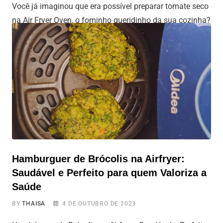
Você já imaginou que era possível preparar tomate seco
na Air Fryer Oven, o forninho queridinho da sua cozinha?
Se segura que vamos contar a receita tim tim por tim
tim! E principalmente mostrar de forma simples e direta,
passo a passo de como fazer tomate
Hamburguer de Brócolis na Airfryer:
Saudável e Perfeito para quem Valoriza a
Saúde
BY
THAISA
4 DE OUTUBRO DE 2023