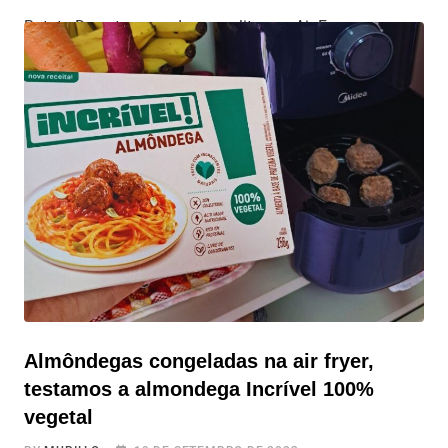
Batata-Doce temperada em palitos na Air Fryer com
apenas três ingredientes À procura de um petisco
gostoso, saudável e fácil de preparar? Não procure mais!
A Batata-Doce temperada em palitos na Air Fryer são a
solução perfeita para você. Com apenas três
ingredientes, esta receita oferece uma combinação de
sabor e benefícios para a saúde.
Almôndegas congeladas na air fryer,
testamos a almondega Incrível 100%
vegetal