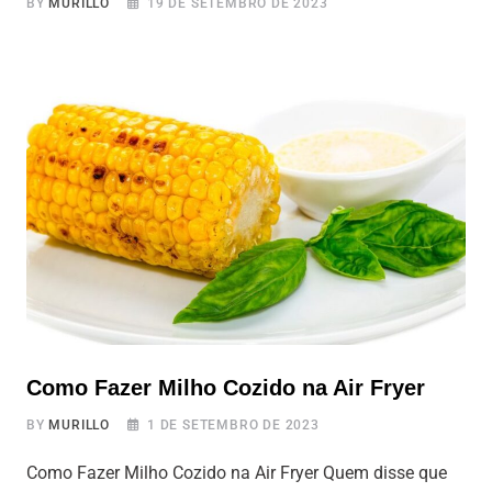
BY
MURILLO
19 DE SETEMBRO DE 2023
Almôndegas congeladas na air fryer, testamos a
almondega Incrível 100% vegetal Se você é fã de
almôndegas, ou ainda não experimentou, é praticamente
certeza que você vai adorar esta receita de almôndegas
100% vegetais preparadas na Air Fryer. Além de serem
super simples de fazer, essas almôndegas são versáteis,
saborosas e vão bem com praticamente
Como Fazer Milho Cozido na Air Fryer
BY
MURILLO
1 DE SETEMBRO DE 2023
Como Fazer Milho Cozido na Air Fryer Quem disse que