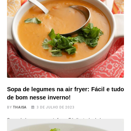
preparados na AirFryer são uma opção de receita prática
e nutritiva para incluir na sua alimentação. Com
benefícios significativos para a saúde, esses chips são
uma alternativa mais saudável às batatas fritas
convencionais. Ao utilizar a AirFryer, você
Sopa de legumes na air fryer: Fácil e tudo
de bom nesse inverno!
BY
THAISA
3 DE JULHO DE 2023
Sopa de legumes na air fryer: Fácil e tudo de bom nesse
inverno! Com a chegada do clima friozinho, agora nesse