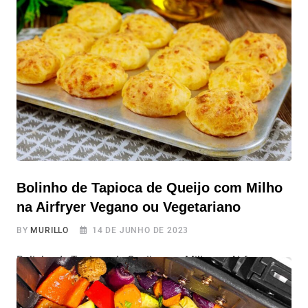
esse snack que também serve acompanhamento para
refeições! Por isso que hoje, o Tudo Airfryer vai te
ensinar a preparar essa receita de nuggets de forma
saudável e fácil.
Bolinho de Tapioca de Queijo com Milho
na Airfryer Vegano ou Vegetariano
BY
MURILLO
14 DE JUNHO DE 2023
Bolinho de Tapioca de Queijo com Milho na Airfryer
Vegano ou Vegetariano Vamos conferir a receita de
completa de Bolinho de Tapioca de Queijo com Milho na