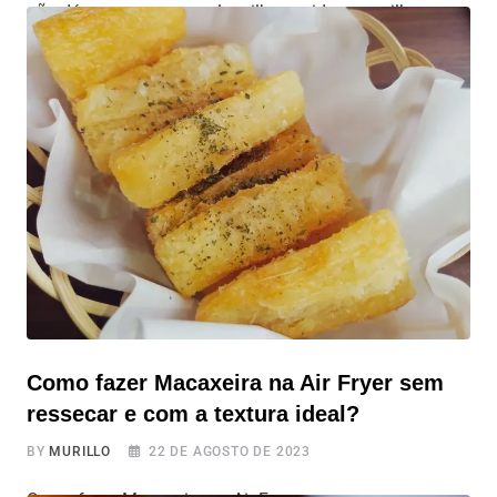
não dá para comer aquele milho cozido maravilhoso o
ano todo? Não e só nas festas juninas ou na praia, não!
Preparar milho cozido na Air Fryer é super fácil e rápido,
e o resultado fica uma delícia. São apenas alguns
passos simples, e você
Como fazer Macaxeira na Air Fryer sem
ressecar e com a textura ideal?
BY
MURILLO
22 DE AGOSTO DE 2023