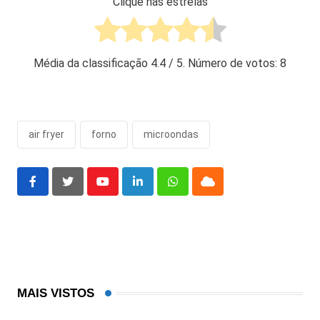
Clique nas estrelas
Média da classificação
4.4
/ 5. Número de votos:
8
air fryer
forno
microondas
Youtube
LinkedIn
Whatsapp
Cloud
MAIS VISTOS