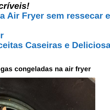
críveis!
a Air Fryer sem ressecar 
r
ceitas Caseiras e Delicios
as congeladas na air fryer