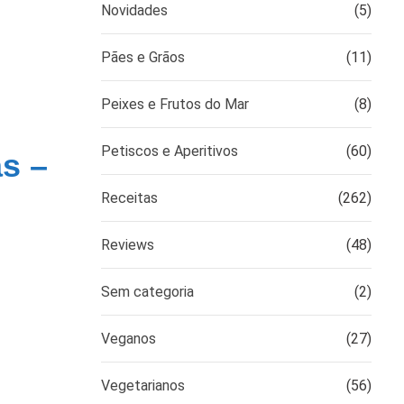
Novidades
(5)
e
Pães e Grãos
(11)
Peixes e Frutos do Mar
(8)
Petiscos e Aperitivos
(60)
as –
Receitas
(262)
Reviews
(48)
Sem categoria
(2)
Veganos
(27)
Vegetarianos
(56)