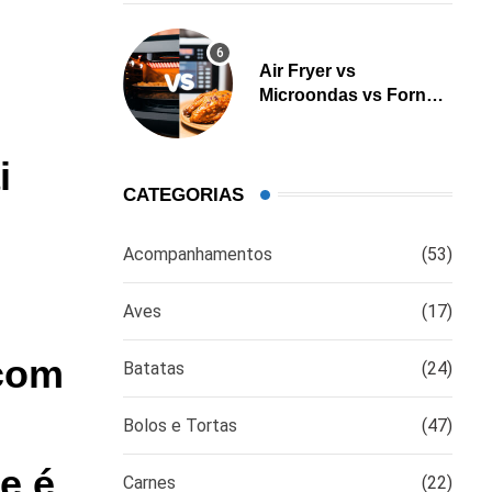
Air Fryer vs
Microondas vs Forno:
Qual é a melhor opção
para cozinhar?
i
CATEGORIAS
Acompanhamentos
(53)
Aves
(17)
 com
Batatas
(24)
Bolos e Tortas
(47)
e é
Carnes
(22)