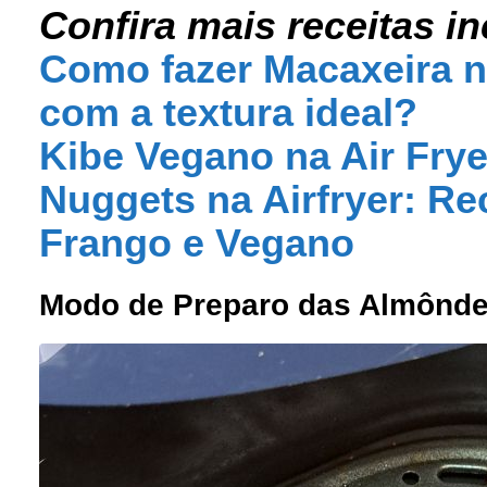
Confira mais receitas in
Como fazer Macaxeira n
com a textura ideal?
Kibe Vegano na Air Frye
Nuggets na Airfryer: Re
Frango e Vegano
Modo de Preparo das Almôndeg