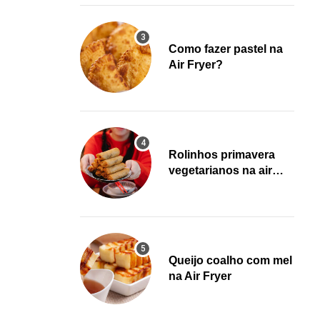
Como fazer pastel na
Air Fryer?
Rolinhos primavera
vegetarianos na air
fryer!
Queijo coalho com mel
na Air Fryer