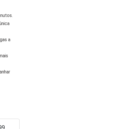
inutos.
única
gas a
mais
anhar
99