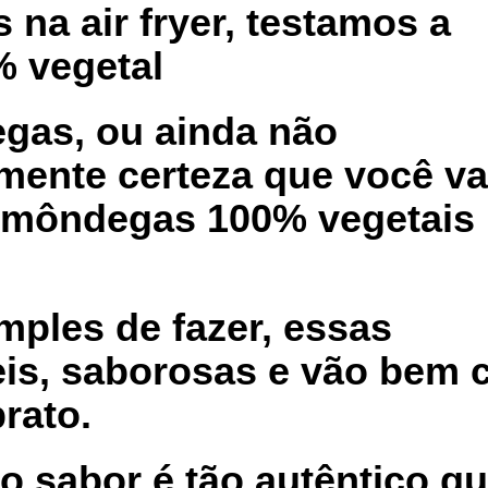
na air fryer, testamos a
% vegetal
egas, ou ainda não
mente certeza que você va
lmôndegas 100% vegetais
.
mples de fazer, essas
eis, saborosas e vão bem
rato.
o sabor é tão autêntico qu