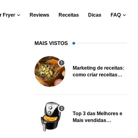
 Fryer
Reviews
Receitas
Dicas
FAQ
MAIS VISTOS
Marketing de receitas:
como criar receitas
salváveis e gerar leads
Top 3 das Melhores e
Mais vendidas
Fritadeiras Air fryer
(Fevereiro 2023)