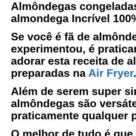
Almôndegas congeladas 
almondega Incrível 100
Se você é fã de almônd
experimentou, é pratica
adorar esta receita de
a
preparadas na
Air Fryer
Além de serem super si
almôndegas são versát
praticamente qualquer p
O melhor de tudo é que 