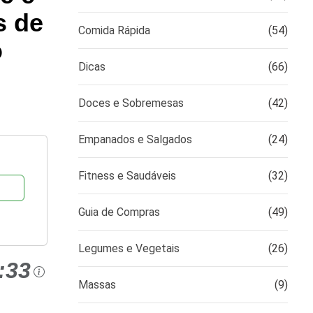
s de
Comida Rápida
(54)
o
Dicas
(66)
Doces e Sobremesas
(42)
Empanados e Salgados
(24)
Fitness e Saudáveis
(32)
Guia de Compras
(49)
Legumes e Vegetais
(26)
:33
Massas
(9)