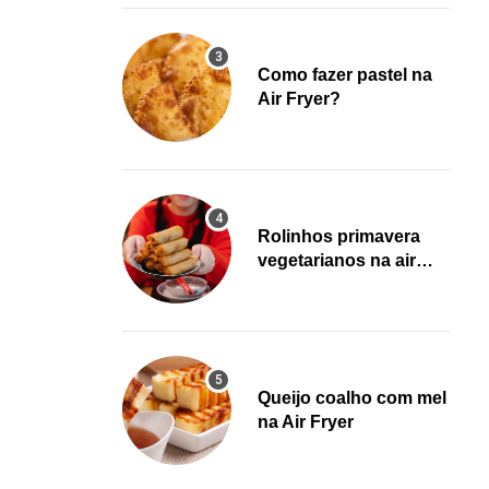
Como fazer pastel na
Air Fryer?
Rolinhos primavera
vegetarianos na air
fryer!
Queijo coalho com mel
na Air Fryer