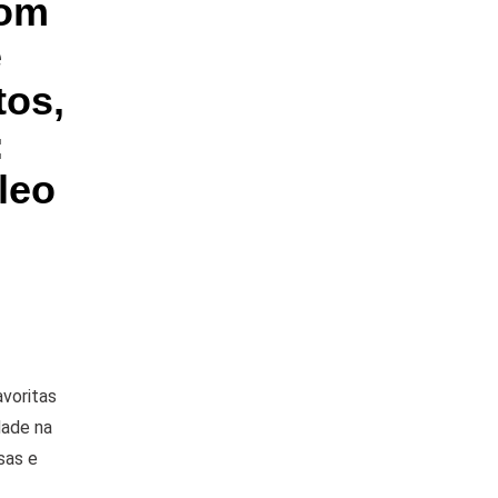
Com
e
tos,
:
leo
avoritas
dade na
sas e