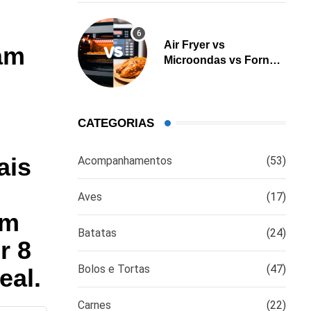
Air Fryer vs
tam
Microondas vs Forno:
Qual é a melhor opção
para cozinhar?
CATEGORIAS
ais
Acompanhamentos
(53)
Aves
(17)
om
Batatas
(24)
r 8
Bolos e Tortas
(47)
eal.
Carnes
(22)