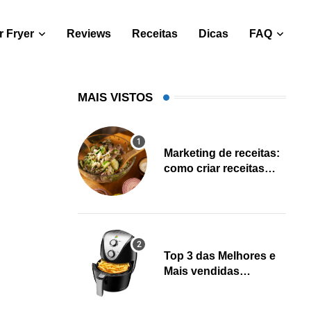
 Fryer
Reviews
Receitas
Dicas
FAQ
MAIS VISTOS
Marketing de receitas:
como criar receitas
salváveis e gerar leads
Top 3 das Melhores e
Mais vendidas
Fritadeiras Air fryer
(Fevereiro 2023)