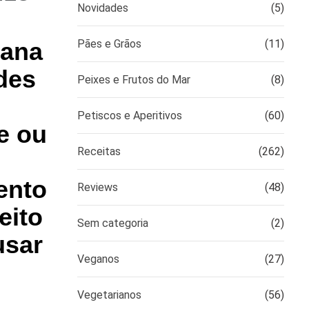
Novidades
(5)
lana
Pães e Grãos
(11)
des
Peixes e Frutos do Mar
(8)
Petiscos e Aperitivos
(60)
e ou
Receitas
(262)
ento
Reviews
(48)
eito
Sem categoria
(2)
usar
Veganos
(27)
Vegetarianos
(56)