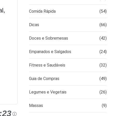
l,
Comida Rápida
(54)
Dicas
(66)
Doces e Sobremesas
(42)
Empanados e Salgados
(24)
Fitness e Saudáveis
(32)
Guia de Compras
(49)
Legumes e Vegetais
(26)
Massas
(9)
:23