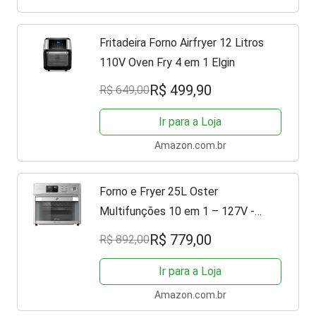
Fritadeira Forno Airfryer 12 Litros
110V Oven Fry 4 em 1 Elgin
R$ 499,90
R$ 649,00
Ir para a Loja
Amazon.com.br
Forno e Fryer 25L Oster
Multifunções 10 em 1 – 127V -
OFOR250, Modelo: OFOR250-127V
R$ 779,00
R$ 892,00
Ir para a Loja
Amazon.com.br