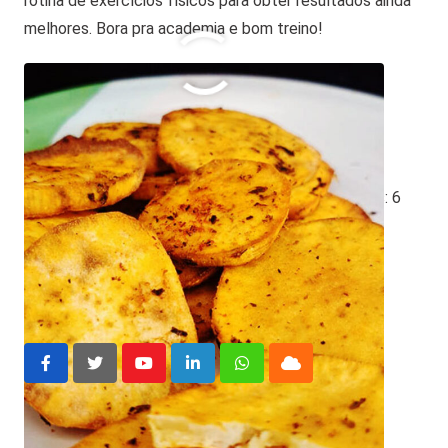
rotina de exercícios físicos para obter resultados ainda
melhores. Bora pra academia e bom treino!
O que você achou disso?
Clique nas estrelas
Média da classificação
3.8
/ 5. Número de votos:
6
batata doce
batata doce na airfryer
Youtube
LinkedIn
Whatsapp
Cloud