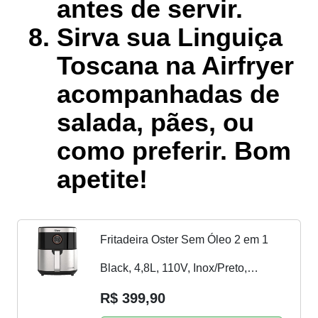
antes de servir.
Sirva sua Linguiça
Toscana na Airfryer
acompanhadas de
salada, pães, ou
como preferir. Bom
apetite!
Fritadeira Oster Sem Óleo 2 em 1
Black, 4,8L, 110V, Inox/Preto,
1500W, OFRT660
R$ 399,90