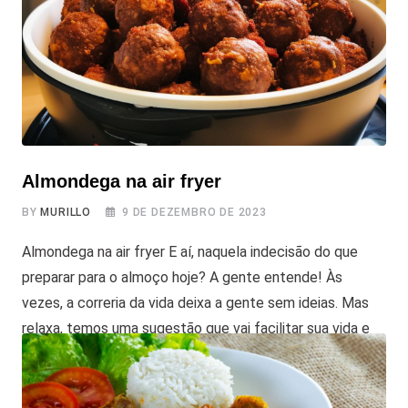
Almondega na air fryer
BY
MURILLO
9 DE DEZEMBRO DE 2023
Almondega na air fryer E aí, naquela indecisão do que
preparar para o almoço hoje? A gente entende! Às
vezes, a correria da vida deixa a gente sem ideias. Mas
relaxa, temos uma sugestão que vai facilitar sua vida e
ainda conquistar todo mundo na mesa: a almondega na
air fryer. Com ingredientes simples, essa