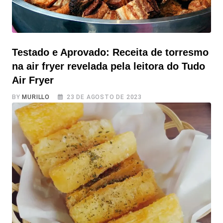
Testado e Aprovado: Receita de torresmo
na air fryer revelada pela leitora do Tudo
Air Fryer
BY
MURILLO
23 DE AGOSTO DE 2023
Testado e Aprovado: Receita de torresmo na air fryer
revelada pela leitora do Tudo Air Fryer Recebemos com
muito carinho a receita da querida e talentosa Leonete,
que gentilmente compartilhou uma receita que ela e sua
família adoram fazer na air fryer e agora podemos trazer
aqui para vocês. Apresentamos uma receita diferenciada
de Torresmo