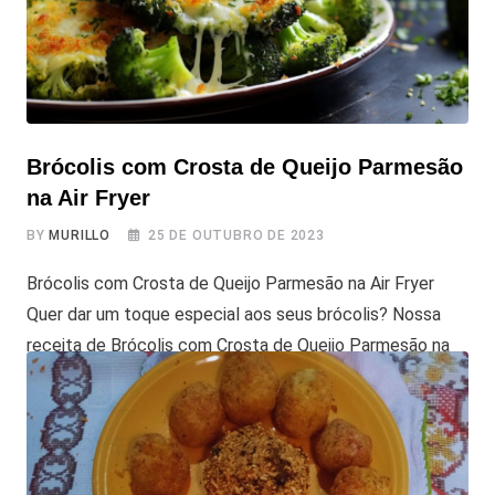
Brócolis com Crosta de Queijo Parmesão
na Air Fryer
BY
MURILLO
25 DE OUTUBRO DE 2023
Brócolis com Crosta de Queijo Parmesão na Air Fryer
Quer dar um toque especial aos seus brócolis? Nossa
receita de Brócolis com Crosta de Queijo Parmesão na
Air Fryer é a solução. Com uma crosta crocante e
saborosa de queijo, você vai transformar seus brócolis
em um acompanhamento irresistível. Sem mais delongas,
vamos à receita!