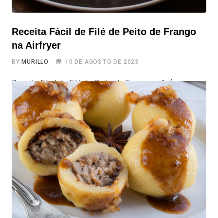
Receita Fácil de Filé de Peito de Frango
na Airfryer
BY
MURILLO
10 DE AGOSTO DE 2023
Receita Fácil de Filé de Peito de Frango na Airfryer
Experimente o delicioso Filé de Peito de Frango na
Airfryer, uma opção muito saborosa, que está cotada
para ser uma das suas “misturas” favoritas. Com poucos
ingredientes, você prepara um belo filé frango crocante,
sem a necessidade de óleo vegetal. Os temperos
especiais realçam o