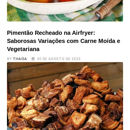
Pimentão Recheado na Airfryer:
Saborosas Variações com Carne Moída e
Vegetariana
BY
THAISA
30 DE AGOSTO DE 2023
Pimentão Recheado na Airfryer: Saborosas Variações
com Carne Moída e Vegetariana O pimentão recheado é
um prato irresistível, não podemos negar, né! Agora,
imagine a possibilidade de prepará-lo de uma forma
inovadora: na Airfryer. Essa técnica proporciona uma
casquinha crocante por fora e um recheio suculento por
dentro. Sem contar nos diversos benefícios à saúde