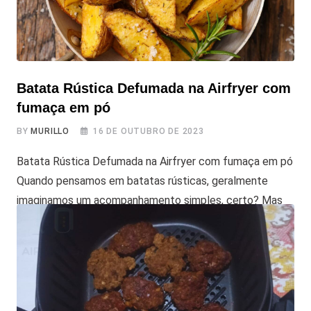
Batata Rústica Defumada na Airfryer com
fumaça em pó
BY
MURILLO
16 DE OUTUBRO DE 2023
Batata Rústica Defumada na Airfryer com fumaça em pó
Quando pensamos em batatas rústicas, geralmente
imaginamos um acompanhamento simples, certo? Mas
esta receita vai surpreender você! Ela eleva as batatas a
um novo nível, adicionando um toque de defumado. A
Airfryer entra em cena para deixar as batatas bem
crocantes, e o segredo? É a