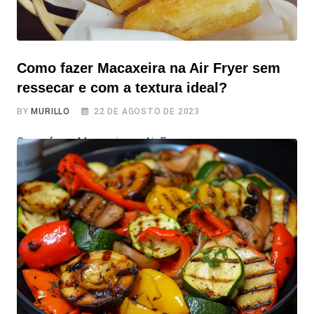
Como fazer Macaxeira na Air Fryer sem
ressecar e com a textura ideal?
BY
MURILLO
22 DE AGOSTO DE 2023
Como fazer Macaxeira na Air Fryer sem ressecar e com a
textura ideal? Prepare-se para aprender uma receita
deliciosa de macaxeira na air fryer. A macaxeira, também
conhecida como mandioca, é um ingrediente muito
popular em nossa cozinha em diversas receitas. E
quando preparada na air fryer, ela se transforma em um
petisco delicioso, ou