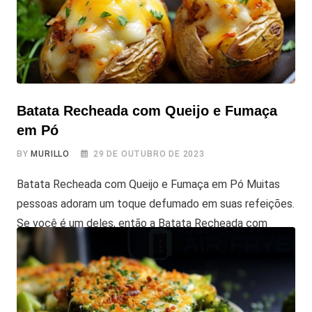
cheia de sabor, graças à praticidade da Airfryer. Vamos
lá! Você já viu nossas outras
Batata Recheada com Queijo e Fumaça
em Pó
BY
MURILLO
29 DE OUTUBRO DE 2023
Batata Recheada com Queijo e Fumaça em Pó Muitas
pessoas adoram um toque defumado em suas refeições.
Se você é um deles, então a Batata Recheada com
Queijo e Fumaça em Pó é a escolha certa para você.
Nesta receita, vamos te apresentar um prato simples de
fazer que combina batatas inglesas assadas com a