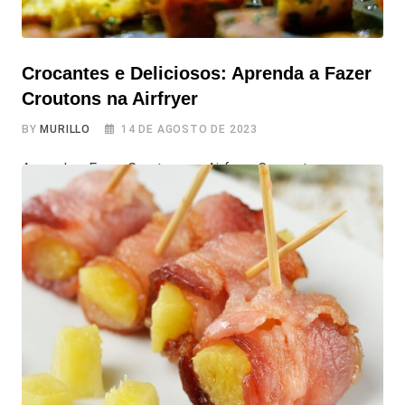
Crocantes e Deliciosos: Aprenda a Fazer
Croutons na Airfryer
BY
MURILLO
14 DE AGOSTO DE 2023
Aprenda a Fazer Croutons na Airfryer Crocantes,
Temperados e Deliciosos Você já experimentou a
combinação de crocância e sabor que os croutons dão a
pratos como saladas e sopas? Se ainda não, está na hora
de conhecer essa delícia! Os croutons são pequenos
pedaços de pão torrado, que elevam o nivel de
gostosura das suas