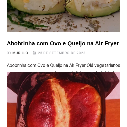
Abobrinha com Ovo e Queijo na Air Fryer
BY
MURILLO
25 DE SETEMBRO DE 2023
Abobrinha com Ovo e Queijo na Air Fryer Olá vegetarianos
e turma que adora esse legume delicioso, a abobrinha!
Hoje, estamos trazendo uma receita simples e deliciosa
que coloca a abobrinha no centro do palco,
acompanhada dos ovos e do queijo, tudo preparado com
facilidade na Air Fryer. Maravilha, né? Vamos aprender
toda a receita