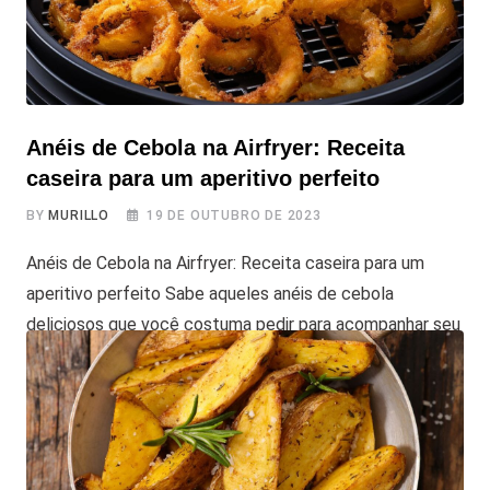
Anéis de Cebola na Airfryer: Receita
caseira para um aperitivo perfeito
BY
MURILLO
19 DE OUTUBRO DE 2023
Anéis de Cebola na Airfryer: Receita caseira para um
aperitivo perfeito Sabe aqueles anéis de cebola
deliciosos que você costuma pedir para acompanhar seu
lanche? Agora você pode fazê-los na sua própria casa. E
a melhor parte? Vamos fazer os Anéis de Cebola na
Airfryer de modo caseiro, com o segredo para deixá-los
crocantes e