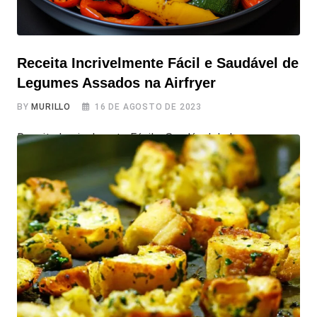
Receita Incrivelmente Fácil e Saudável de
Legumes Assados na Airfryer
BY
MURILLO
16 DE AGOSTO DE 2023
Receita Incrivelmente Fácil e Saudável de Legumes
Assados na Airfryer Se você está procurando uma
receita que seja ao mesmo tempo saudável, fácil de
fazer, e principalmente saborosa, temos a receita ideal
para você: Legumes Assados na Airfryer. Ela combina o
sabor da abobrinha, berinjela e cenoura Ao assá-los na
Airfryer, você terá um resultado