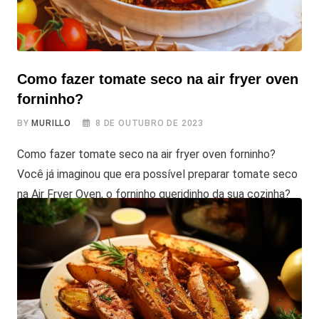
Como fazer tomate seco na air fryer oven
forninho?
BY
MURILLO
8 DE OUTUBRO DE 2023
Como fazer tomate seco na air fryer oven forninho?
Você já imaginou que era possível preparar tomate seco
na Air Fryer Oven, o forninho queridinho da sua cozinha?
Se segura que vamos contar a receita tim tim por tim
tim! E principalmente mostrar de forma simples e direta,
passo a passo de como fazer tomate