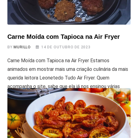
Carne Moída com Tapioca na Air Fryer
BY
MURILLO
14 DE OUTUBRO DE 2023
Carne Moída com Tapioca na Air Fryer Estamos
animados em mostrar mais uma criação culinária da mais
querida leitora Leonetedo Tudo Air Fryer. Quem
acompanha o site, sabe que ela já nos ensinou várias
receitas, ela é conhecida por sua habilidade em inventar
receitas criativas e deliciosas na Air Fryer, e nos
surpreendeu com uma