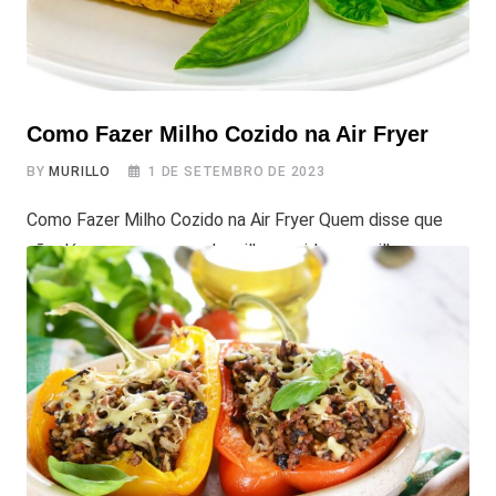
Como Fazer Milho Cozido na Air Fryer
BY
MURILLO
1 DE SETEMBRO DE 2023
Como Fazer Milho Cozido na Air Fryer Quem disse que
não dá para comer aquele milho cozido maravilhoso o
ano todo? Não e só nas festas juninas ou na praia, não!
Preparar milho cozido na Air Fryer é super fácil e rápido,
e o resultado fica uma delícia. São apenas alguns passos
simples, e você