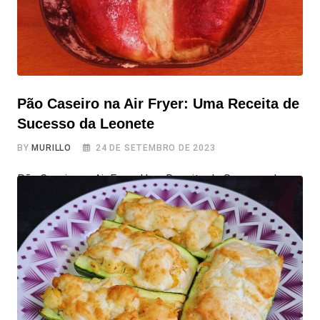
Pão Caseiro na Air Fryer: Uma Receita de
Sucesso da Leonete
BY
MURILLO
24 DE SETEMBRO DE 2023
Pão Caseiro na Air Fryer: Uma Receita de Sucesso da
Leonete Hoje, trazemos mais uma receita, da mais
querida leitora do site Tudo Air Fryer, a Leonete, que
testou essa receita e nos ensinou na integra como
preparar pães caseiros na air fryer de forma diferenciada,
simples e deliciosa. Inclusive as fotos dela mesma! A