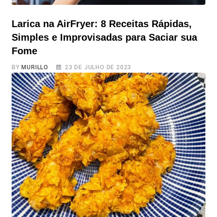
Larica na AirFryer: 8 Receitas Rápidas,
Simples e Improvisadas para Saciar sua
Fome
BY
MURILLO
23 DE JULHO DE 2023
Larica na AirFryer: 8 Receitas Rápidas, Simples e
Improvisadas para Saciar sua Fome Quem nunca sentiu
aquela larica repentina no meio do dia ou antes de dormir
e desejou uma solução rápida e fácil para saciar a fome?
Com a Airfryer, agora é possível preparar receitas
simples, rápidas e práticas, até mesmo improvisadas, que
vão