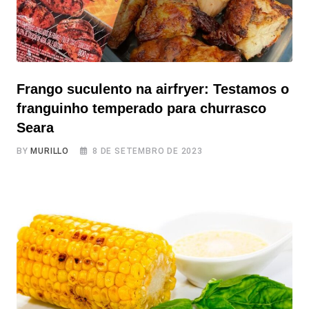
Frango suculento na airfryer: Testamos o
franguinho temperado para churrasco
Seara
BY
MURILLO
8 DE SETEMBRO DE 2023
Frango suculento na airfryer: Testamos o franguinho
temperado para churrasco Seara Você já se pegou
naquela situação em que bate a fome, você olha para a
sua air fryer, mas não faz ideia do que preparar para
comer sem ter muito trabalho? Acontece com todo
mundo, não é mesmo? É aí que entra o nosso