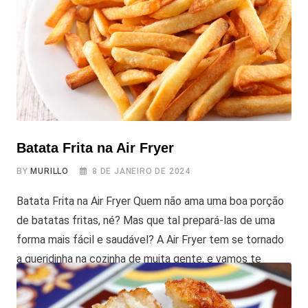
Batata Frita na Air Fryer
BY
MURILLO
8 DE JANEIRO DE 2024
Batata Frita na Air Fryer Quem não ama uma boa porção
de batatas fritas, né? Mas que tal prepará-las de uma
forma mais fácil e saudável? A Air Fryer tem se tornado
a queridinha na cozinha de muita gente, e vamos te
contar por quê, além de compartilhar uma receita
simples para você aproveitar esse