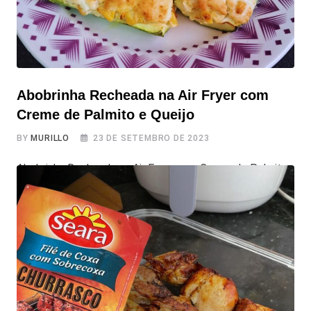
Abobrinha Recheada na Air Fryer com
Creme de Palmito e Queijo
BY
MURILLO
23 DE SETEMBRO DE 2023
Abobrinha Recheada na Air Fryer com Creme de Palmito
e Queijo Hoje, trazemos uma receitinha prática e
deliciosa de Abobrinha Recheada na Air Fryer, que se
destaca como uma ótima opção para um almoço
vegetariano. Prepare-se para saborear uma combinação
irresistível de abobrinha, recheio cremoso de palmito e
queijo derretido. Vamos direto aos ingredientes e