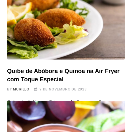
Tahine na Airfryer
Quibe de Abóbora e Quinoa na Air Fryer
com Toque Especial
BY
MURILLO
9 DE NOVEMBRO DE 2023
Quibe de Abóbora e Quinoa na Air Fryer com Toque
Especial Apresentamos a vocês o Quibe de Abóbora e
Quinoa na Air Fryer, uma versão moderna e saudável do
famoso quibe, perfeita para quem busca opções