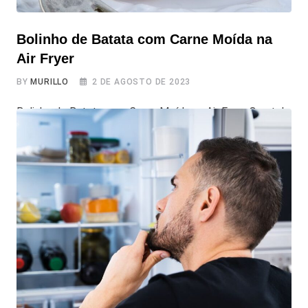
Bolinho de Batata com Carne Moída na
Air Fryer
BY
MURILLO
2 DE AGOSTO DE 2023
Bolinho de Batata com Carne Moída na Air Fryer Que tal
preparar uma receita prática e muito deliciosa na Air
Fryer? Os Bolinhos de Batata com Carne Moída são uma
opção simples e saborosa para aproveitar como mistura
para o almoço ou jantar! Com batatas macias e carne
moída bem temperada, esses bolinhos vão surpreender