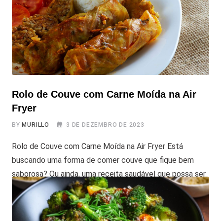
Rolo de Couve com Carne Moída na Air
Fryer
BY
MURILLO
3 DE DEZEMBRO DE 2023
Rolo de Couve com Carne Moída na Air Fryer Está
buscando uma forma de comer couve que fique bem
saborosa? Ou ainda, uma receita saudável que possa ser
feita de maneira fácil e rápida usando sua air fryer? O
Rolo de Couve com Carne Moída na Air Fryer é a sua
resposta! Esta receita conta