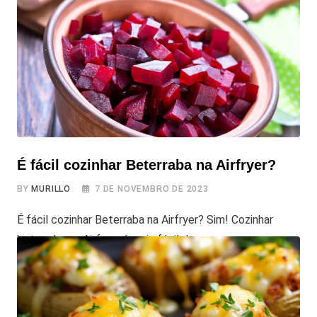
vegetarianas e veganas desse petisco. Nesta receita,
vamos unir o sabor da abóbora, os nutrientes da quinoa, e
um
É fácil cozinhar Beterraba na Airfryer?
BY
MURILLO
7 DE NOVEMBRO DE 2023
É fácil cozinhar Beterraba na Airfryer? Sim! Cozinhar
beterraba na Airfryer é mais fácil do que parece e as
beterrabas ficam incrivelmente gostosas e saudáveis.
Vamos te mostrar como fazer isso sem complicação.
Prepare-se para experimentar uma beterraba crocante e