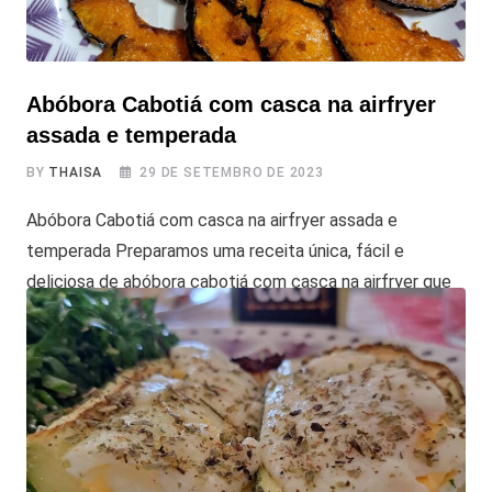
Abóbora Cabotiá com casca na airfryer
assada e temperada
BY
THAISA
29 DE SETEMBRO DE 2023
Abóbora Cabotiá com casca na airfryer assada e
temperada Preparamos uma receita única, fácil e
deliciosa de abóbora cabotiá com casca na airfryer que
começa de forma inusitada. Cortamos a abóbora ao meio
de uma maneira verdadeiramente diferenciada, soltando-
a corajosamente de uma altura de aproximadamente 1,5
metros. Essa técnica torna o processo mais fácil e