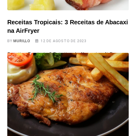
Receitas Tropicais: 3 Receitas de Abacaxi
na AirFryer
BY
MURILLO
12 DE AGOSTO DE 2023
Receitas Tropicais: 3 Receitas de Abacaxi na AirFryer
Hoje vamos apresentar a você três receitas simples e
deliciosas de abacaxi na Airfryer. E com o uso desse
utensilio moderno, você poderá preparar o sabor tropical
do abacaxi de maneira mais prática e saudável. Além de
aprender dicas úteis para deixar sua receita de Abacaxi
na