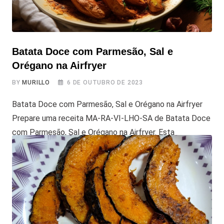
Batata Doce com Parmesão, Sal e
Orégano na Airfryer
BY
MURILLO
6 DE OUTUBRO DE 2023
Batata Doce com Parmesão, Sal e Orégano na Airfryer
Prepare uma receita MA-RA-VI-LHO-SA de Batata Doce
com Parmesão, Sal e Orégano na Airfryer. Esta
combinação simples de ingredientes que geralmente
temos em casa, pode oferece um sabor surpreendente
e é muito fácil de fazer na Airfryer. Uma opção deliciosa
para petiscos ou acompanhamentos rápidos e