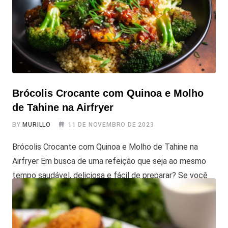
Brócolis Crocante com Quinoa e Molho
de Tahine na Airfryer
BY
MURILLO
11 DE NOVEMBRO DE 2023
Brócolis Crocante com Quinoa e Molho de Tahine na
Airfryer Em busca de uma refeição que seja ao mesmo
tempo saudável, deliciosa e fácil de preparar? Se você
respondeu “sim,” você está prestes a descobrir uma
receita incrível, diferente, deliciosa e com muitos
nutrientes. O Brócolis Crocante com Quinoa e Molho de