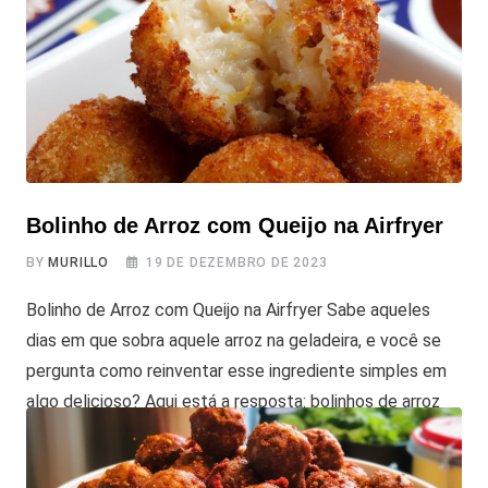
Bolinho de Arroz com Queijo na Airfryer
BY
MURILLO
19 DE DEZEMBRO DE 2023
Bolinho de Arroz com Queijo na Airfryer Sabe aqueles
dias em que sobra aquele arroz na geladeira, e você se
pergunta como reinventar esse ingrediente simples em
algo delicioso? Aqui está a resposta: bolinhos de arroz
com queijo na Airfryer! Não é apenas uma receita fácil,
mas também uma ótima maneira de dar nova vida