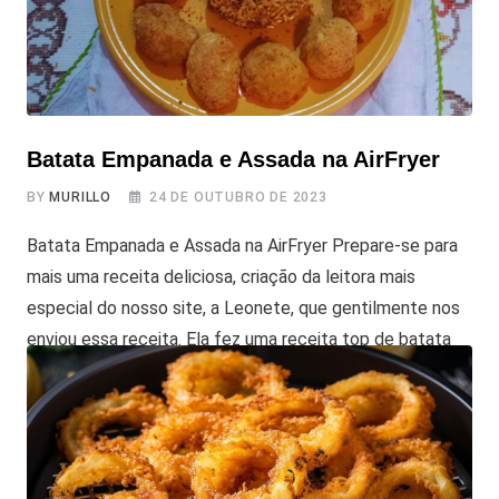
Batata Empanada e Assada na AirFryer
BY
MURILLO
24 DE OUTUBRO DE 2023
Batata Empanada e Assada na AirFryer Prepare-se para
mais uma receita deliciosa, criação da leitora mais
especial do nosso site, a Leonete, que gentilmente nos
enviou essa receita. Ela fez uma receita top de batata
empanada e assada na AirFryer, usando a clássica batata
inglesa, e com uma novidade, batata empanada com
tapioca. A Leonete