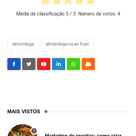
Média da classificação
5
/ 5. Número de votos:
4
almondega
almondega na air fryer
Youtube
LinkedIn
Whatsapp
Cloud
MAIS VISTOS
Marketing de receitas: como criar