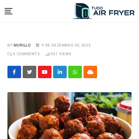
Skip
to
content
BY
MURILLO
9 DE DEZEMBRO DE 2023
0
COMMENTS
561
VIEWS
Youtube
LinkedIn
Whatsapp
Cloud