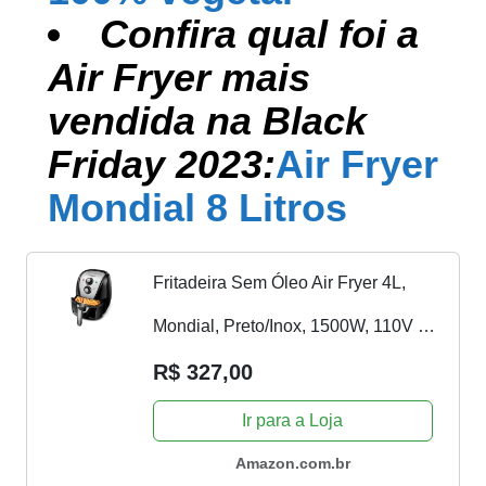
Confira qual foi a
Air Fryer mais
vendida na Black
Friday 2023:
Air Fryer
Mondial 8 Litros
Fritadeira Sem Óleo Air Fryer 4L,
Mondial, Preto/Inox, 1500W, 110V -
AFN-40-BI
R$ 327,00
Ir para a Loja
Amazon.com.br