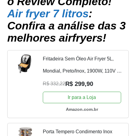
o Review Completo!
Air fryer 7 litros
:
Confira a análise das 3
melhores airfryers!
Fritadeira Sem Óleo Air Fryer 5L,
Mondial, Preto/Inox, 1900W, 110V -
AFN-50-BI
R$ 299,90
R$ 332,22
Ir para a Loja
Amazon.com.br
Porta Tempero Condimento Inox