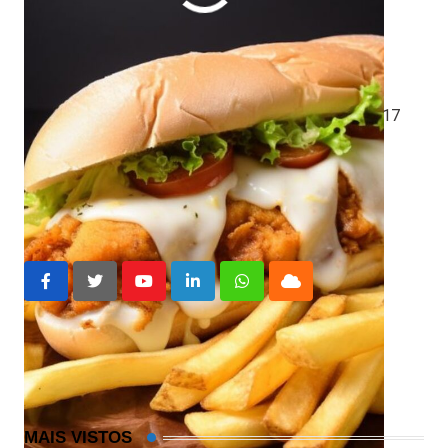
Clique nas estrelas
Média da classificação
5
/ 5. Número de votos:
17
file de frango
frango
Youtube
LinkedIn
Whatsapp
Cloud
MAIS VISTOS