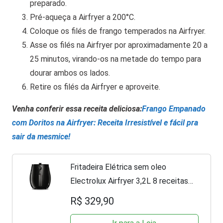
preparado.
Pré-aqueça a Airfryer a 200°C.
Coloque os filés de frango temperados na Airfryer.
Asse os filés na Airfryer por aproximadamente 20 a
25 minutos, virando-os na metade do tempo para
dourar ambos os lados.
Retire os filés da Airfryer e aproveite.
Venha conferir essa receita deliciosa:
Frango Empanado
com Doritos na Airfryer: Receita Irresistível e fácil pra
sair da mesmice!
Fritadeira Elétrica sem oleo
Electrolux Airfryer 3,2L 8 receitas
pré-sugeridas desligamento
R$ 329,90
automático time sonoro 1400W
EAF10 preta 127v por Rita Lobo