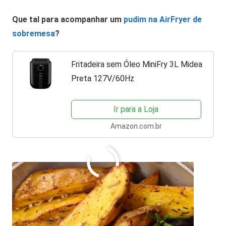
Que tal para acompanhar um
pudim na AirFryer de
sobremesa
?
Fritadeira sem Óleo MiniFry 3L Midea
Preta 127V/60Hz
Ir para a Loja
Amazon.com.br
O que você achou disso?
Clique nas estrelas