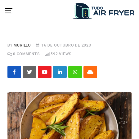
Skip
to
content
BY
MURILLO
16 DE OUTUBRO DE 2023
0
COMMENTS
592
VIEWS
Youtube
LinkedIn
Whatsapp
Cloud