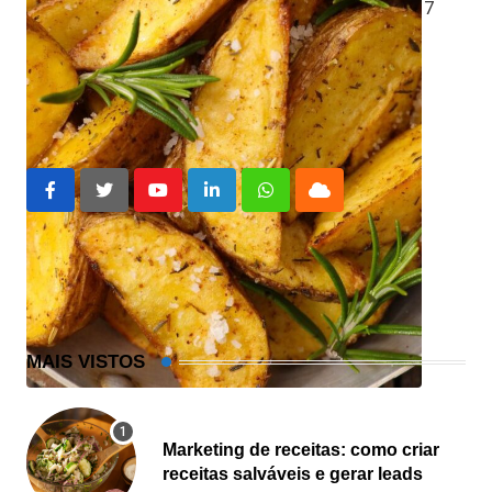
Média da classificação
5
/ 5. Número de votos:
7
batata defumada
batata na air fryer
Youtube
LinkedIn
Whatsapp
Cloud
MAIS VISTOS
Marketing de receitas: como criar
receitas salváveis e gerar leads