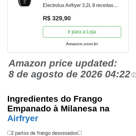
Electrolux Airfryer 3,2L 8 receitas
pré-sugeridas desligamento
R$ 329,90
automático time sonoro 1400W
Ir para a Loja
EAF10 preta 127v por Rita Lobo
Amazon.com.br
Amazon price updated:
8 de agosto de 2026 04:22
Ingredientes do Frango
Empanado à Milanesa na
Airfryer
2 peitos de frango desossados