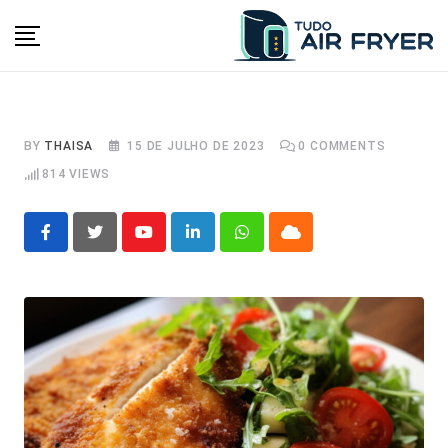
Skip
to
content
BY
THAISA
15 DE JULHO DE 2023
0
COMMENTS
814
VIEWS
Youtube
LinkedIn
Whatsapp
Cloud