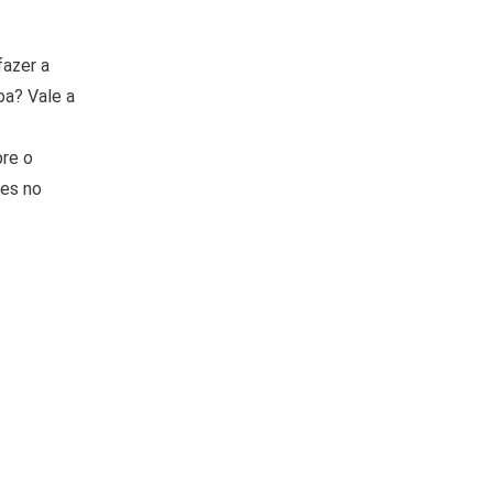
fazer a
oa? Vale a
bre o
ões no