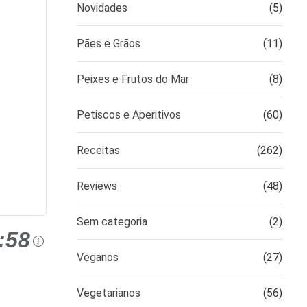
Novidades
(5)
Pães e Grãos
(11)
Peixes e Frutos do Mar
(8)
Petiscos e Aperitivos
(60)
Receitas
(262)
Reviews
(48)
Sem categoria
(2)
:58
Veganos
(27)
Vegetarianos
(56)