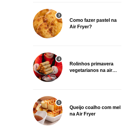
Como fazer pastel na
Air Fryer?
Rolinhos primavera
vegetarianos na air
fryer!
Queijo coalho com mel
na Air Fryer