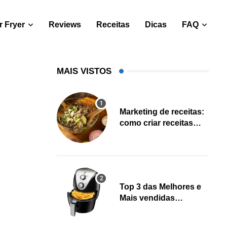
 Fryer
Reviews
Receitas
Dicas
FAQ
MAIS VISTOS
Marketing de receitas:
como criar receitas
salváveis e gerar leads
Top 3 das Melhores e
Mais vendidas
Fritadeiras Air fryer
(Fevereiro 2023)