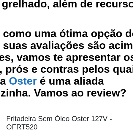
grelhado, além de recurs
ca como uma ótima opção d
e suas
avaliações são aci
tes, vamos te apresentar o
, prós e contras
pelos qua
da
Oster
é uma aliada
ozinha.
Vamos ao review?
Fritadeira Sem Óleo Oster 127V -
OFRT520