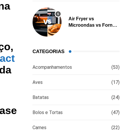
na
Air Fryer vs
Microondas vs Forno:
Qual é a melhor opção
para cozinhar?
ço,
CATEGORIAS
act
 da
Acompanhamentos
(53)
Aves
(17)
Batatas
(24)
uase
Bolos e Tortas
(47)
Carnes
(22)