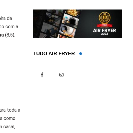
ira da
sso com a
ma
(8,5).
TUDO AIR FRYER
ara toda a
tos como
m casal,