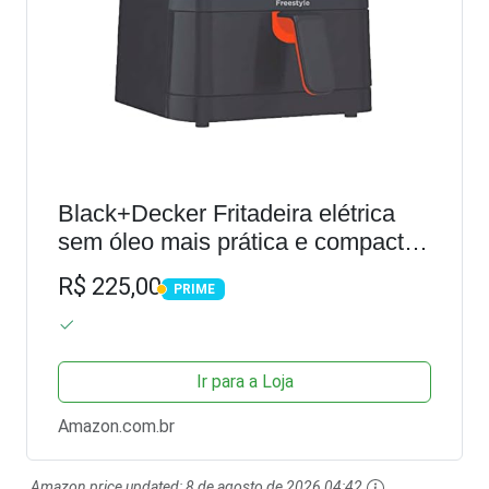
Black+Decker Fritadeira elétrica
sem óleo mais prática e compacta
700W 127V AFM2, AFM2-BR
R$ 225,00
PRIME
PRIME
Ir para a Loja
Amazon.com.br
Amazon price updated:
8 de agosto de 2026 04:42