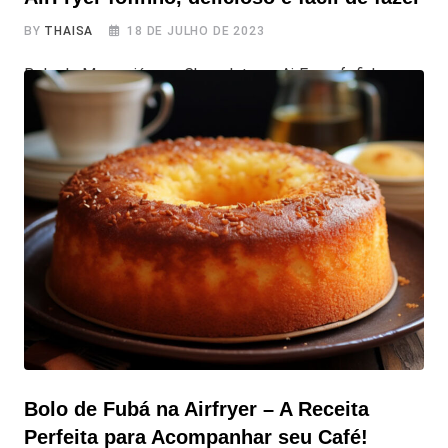
BY
THAISA
18 DE JULHO DE 2023
Bolo de Maracujá com Chocolate na AirFryer fofinho,
delicioso e fácil de fazer Que tal tentar um bolo
diferente mas muito gostoso para o final de semana?
Bora fazer o Bolo de Maracujá com Chocolate na
AirFryer fofinho, delicioso e fácil de fazer. O torna esse
bolo maravilhoso é a combinação da acidez refrescante
do
Bolo de Fubá na Airfryer – A Receita
Perfeita para Acompanhar seu Café!