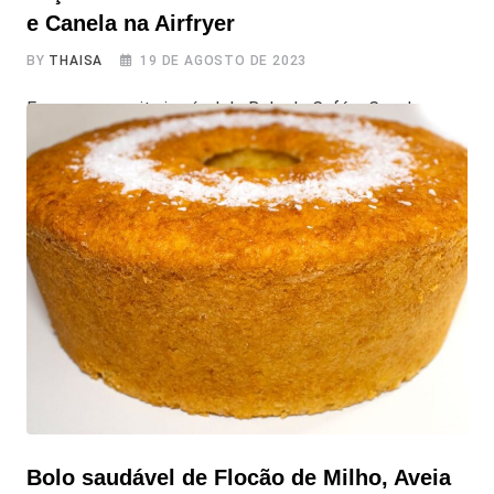
e Canela na Airfryer
BY
THAISA
19 DE AGOSTO DE 2023
Faça uma receita incrível de Bolo de Café e Canela na
Airfryer Para os amantes dos bolos caseiros, a Airfryer
se tornou quase a substituta do fogão na criação de
delícias rápidas e saudáveis. Entre as inúmeras receitas
possíveis, uma que se destaca é a do delicioso bolo de
café e canela preparado na Airfryer,
Bolo saudável de Flocão de Milho, Aveia