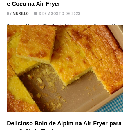
e Coco na Air Fryer
BY
MURILLO
3 DE AGOSTO DE 2023
Bolo saudável de Flocão de Milho, Aveia e Coco na Air
Fryer Aposto que você nunca pensou em juntar esses
ingredientes e fazer um delicioso Bolo Saudável de
Flocão de Milho, Aveia e Coco na Air Fryer! Uma
combinação inusitada que vai te encantar, com
ingredientes simples e baratos como flocão de milho,
aveia e
Delicioso Bolo de Aipim na Air Fryer para