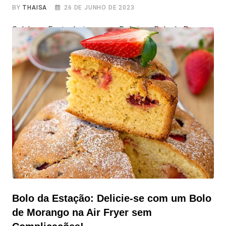
BY
THAISA
26 DE JUNHO DE 2023
Celebre a Festa Junina com o Delicioso Bolo de Paçoca
na Air Fryer! Preparados para celebrar uma das festas
mais tradicionais e deliciosas do Brasil? Sim! Estou
falando da Festa Junina! Temos uma sugestão de bolo
para você levar na festa junina da família! Estamos numa
época em que podemos aproveitar as delícias típicas,
como
Bolo da Estação: Delicie-se com um Bolo
de Morango na Air Fryer sem