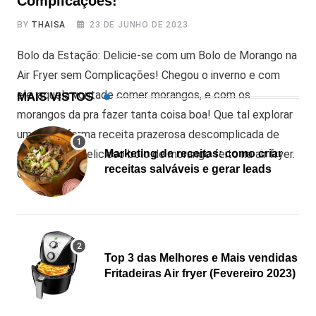
Complicações!
BY
THAISA
23 DE JUNHO DE 2023
Bolo da Estação: Delicie-se com um Bolo de Morango na
Air Fryer sem Complicações! Chegou o inverno e com
ele, aquela vontade comer morangos, e com os
MAIS VISTOS
morangos da pra fazer tanta coisa boa! Que tal explorar
uma nova forma receita prazerosa descomplicada de
saborear um delicioso bolo de morango feito na air fryer.
Marketing de receitas: como criar
receitas salváveis e gerar leads
Com
Top 3 das Melhores e Mais vendidas
Fritadeiras Air fryer (Fevereiro 2023)