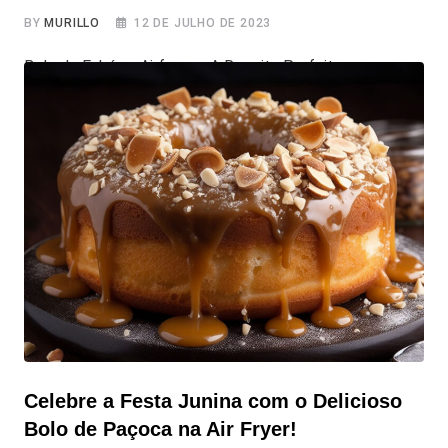
BY
MURILLO
12 DE JULHO DE 2023
Bolo de Fubá na Airfryer – A Receita Perfeita para
Acompanhar seu Café! Quando se trata de preparar
receitas, a Airfryer tem se tornado uma grande estrela
na cozinha. Ela possibilita assar alimentos de forma mais
saudável. E que tal aproveitar essa tecnologia para
preparar um delicioso bolo de fubá na Airfryer? Nesta
receita, vamos
Celebre a Festa Junina com o Delicioso
Bolo de Paçoca na Air Fryer!