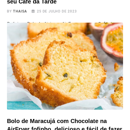
seu Café da Tarde
BY
THAISA
25 DE JULHO DE 2023
Delicioso Bolo de Aipim na Air Fryer para seu Café da
Tarde Vamos experimentar algo diferente e preparar um
bolo de aipim na Air Fryer para um café da tarde? Sabe o
que combina perfeitamente com uma fatia desse bolo?
Você já sabe, uma xícara de café ou chá. Hoje vamos
compartilhar essa receita fácil
Bolo de Maracujá com Chocolate na
AirFryer fofinho, delicioso e fácil de fazer