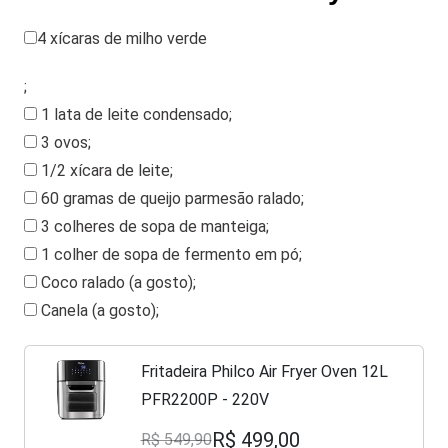
4 xícaras de milho verde
;
1 lata de leite condensado
;
3 ovos
;
1/2 xícara de leite
;
60 gramas de queijo parmesão ralado
;
3 colheres de sopa de manteiga
;
1 colher de sopa de fermento em pó
;
Coco ralado (a gosto)
;
Canela (a gosto)
;
Fritadeira Philco Air Fryer Oven 12L
PFR2200P - 220V
R$ 499,00
R$ 549,90