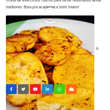
rotina de exercícios físicos para obter resultados ainda
melhores. Bora pra academia e bom treino!
O que você achou disso?
Clique nas estrelas
Média da classificação
3.8
/ 5. Número de votos:
6
batata doce
batata doce na airfryer
Youtube
LinkedIn
Whatsapp
Cloud