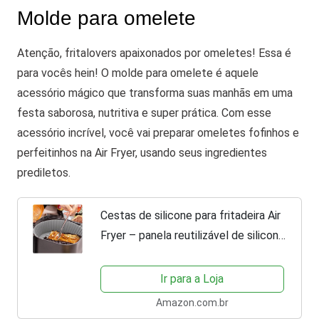
Molde para omelete
Atenção, fritalovers apaixonados por omeletes! Essa é
para vocês hein!
O molde para omelete é aquele
acessório mágico que transforma suas manhãs em uma
festa saborosa, nutritiva e super prática. Com esse
acessório incrível, você vai preparar omeletes fofinhos e
perfeitinhos na Air Fryer, usando seus ingredientes
prediletos.
Cestas de silicone para fritadeira Air
Fryer – panela reutilizável de silicone
para forno de fritadeira a ar |
substituição universal de forros de
Ir para a Loja
papel...
Amazon.com.br