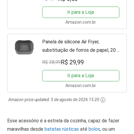
Ir para a Loja
Amazon.com.br
Panela de silicone Air Fryer,
substituição de forros de papel, 20 x
20 cm, cesta quadrada de silicone
R$ 29,99
R$ 38,99
para fritadeira a ar, reutilizável,
segura para...
Ir para a Loja
Amazon.com.br
Amazon price updated:
5 de agosto de 2026 15:20
Esse acessório é a estrela da cozinha, capaz de fazer
maravilhas desde
batatas rústicas
até
bolos
, ou um