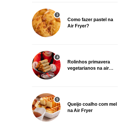
Como fazer pastel na
Air Fryer?
Rolinhos primavera
vegetarianos na air
fryer!
Queijo coalho com mel
na Air Fryer