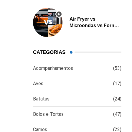
Air Fryer vs
Microondas vs Forno:
Qual é a melhor opção
para cozinhar?
CATEGORIAS
Acompanhamentos
(53)
Aves
(17)
Batatas
(24)
Bolos e Tortas
(47)
Carnes
(22)