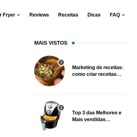
 Fryer
Reviews
Receitas
Dicas
FAQ
MAIS VISTOS
Marketing de receitas:
como criar receitas
salváveis e gerar leads
Top 3 das Melhores e
Mais vendidas
Fritadeiras Air fryer
(Fevereiro 2023)