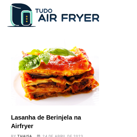
Skip
to
content
Lasanha de Berinjela na
Airfryer
BY
THAISA
24 DE ABRIL DE 2023