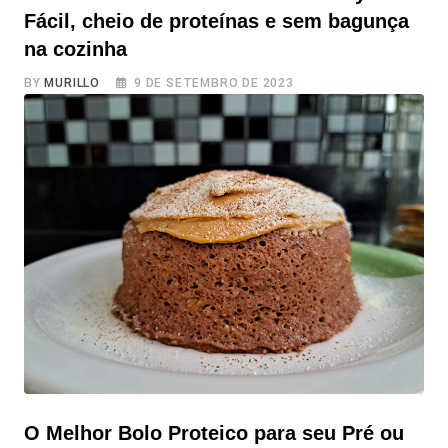
Fácil, cheio de proteínas e sem bagunça
na cozinha
BY
MURILLO
9 DE SETEMBRO DE 2023
Bolinho de Banana e Aveia na Airfryer: Fácil, cheio de
proteínas e sem bagunça na cozinha Este bolinho de
banana e aveia na airfryer é bom demais para não ser
compartilhado com todos vocês! Por ser uma receita
muito simples e fácil de fazer, é uma escolha versátil
que se adequa a diversas situações do
O Melhor Bolo Proteico para seu Pré ou