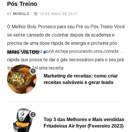
Pós Treino
BY
MURILLO
10 DE MAIO DE 2023
O Melhor Bolo Proteico para seu Pré ou Pós Treino Você
se sente cansado de cozinhar depois da academia e
precisa de uma dose rápida de energia e proteína pós
treino? Ou talvez você esteja procurando uma comida
MAIS VISTOS
rápida que possa te dar o gás necessários para o seu pré
treino? Que tal uma receita
Marketing de receitas: como criar
receitas salváveis e gerar leads
Top 3 das Melhores e Mais vendidas
Fritadeiras Air fryer (Fevereiro 2023)