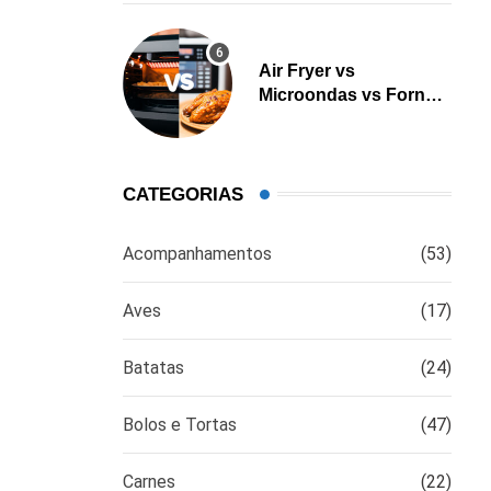
Air Fryer vs
Microondas vs Forno:
Qual é a melhor opção
para cozinhar?
CATEGORIAS
Acompanhamentos
(53)
Aves
(17)
Batatas
(24)
Bolos e Tortas
(47)
Carnes
(22)