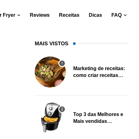
 Fryer
Reviews
Receitas
Dicas
FAQ
MAIS VISTOS
Marketing de receitas:
como criar receitas
salváveis e gerar leads
Top 3 das Melhores e
Mais vendidas
Fritadeiras Air fryer
(Fevereiro 2023)