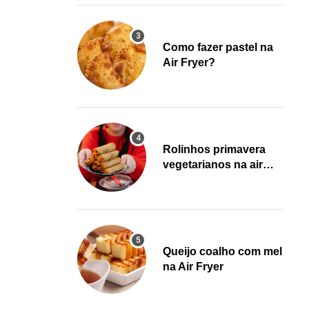
Como fazer pastel na
Air Fryer?
Rolinhos primavera
vegetarianos na air
fryer!
Queijo coalho com mel
na Air Fryer