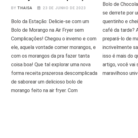
Bolo de Chocola
BY
THAISA
23 DE JUNHO DE 2023
se derrete por 
Bolo da Estação: Delicie-se com um
quentinho e che
Bolo de Morango na Air Fryer sem
café da tarde? 
Complicações! Chegou o inverno e com
prepará-lo de ma
ele, aquela vontade comer morangos, e
incrivelmente sa
com os morangos da pra fazer tanta
isso é mais do 
coisa boa! Que tal explorar uma nova
artigo, você vai
forma receita prazerosa descomplicada
maravilhoso uni
de saborear um delicioso bolo de
morango feito na air fryer. Com