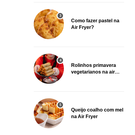
Como fazer pastel na
Air Fryer?
Rolinhos primavera
vegetarianos na air
fryer!
Queijo coalho com mel
na Air Fryer