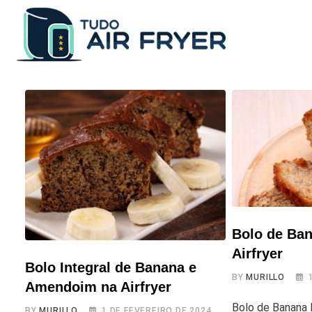
Skip
to
content
Bolo de Ban
Airfryer
Bolo Integral de Banana e
BY
MURILLO
Amendoim na Airfryer
Bolo de Banana I
BY
MURILLO
1 DE FEVEREIRO DE 2024