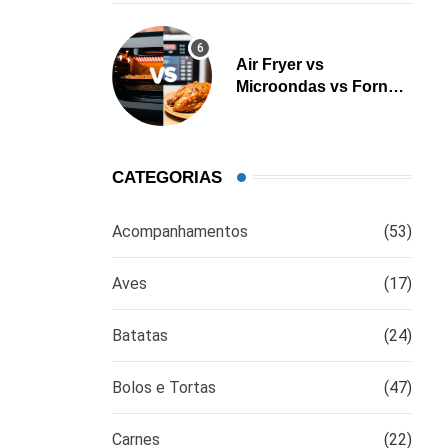
Air Fryer vs
Microondas vs Forno:
Qual é a melhor opção
para cozinhar?
CATEGORIAS
Acompanhamentos
(53)
Aves
(17)
Batatas
(24)
Bolos e Tortas
(47)
Carnes
(22)