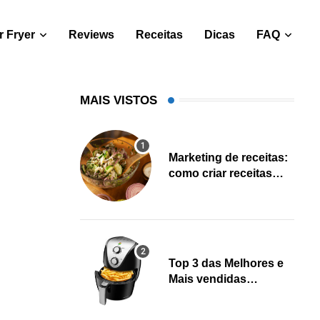
 Fryer
Reviews
Receitas
Dicas
FAQ
MAIS VISTOS
Marketing de receitas:
como criar receitas
salváveis e gerar leads
Top 3 das Melhores e
Mais vendidas
Fritadeiras Air fryer
(Fevereiro 2023)