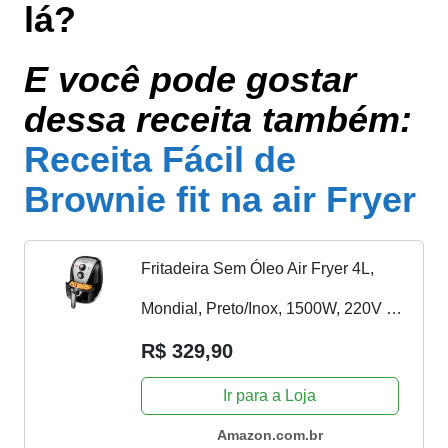
lá?
E você pode gostar
dessa receita também:
Receita Fácil de
Brownie fit na air Fryer
Fritadeira Sem Óleo Air Fryer 4L,
Mondial, Preto/Inox, 1500W, 220V -
AFN-40-BI
R$ 329,90
Ir para a Loja
Amazon.com.br