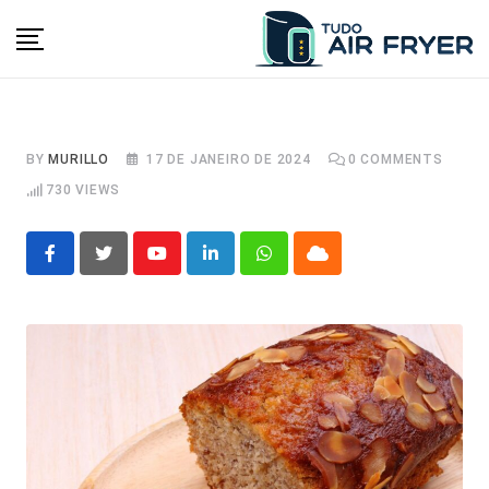
Skip
to
content
BY
MURILLO
17 DE JANEIRO DE 2024
0
COMMENTS
730
VIEWS
Youtube
LinkedIn
Whatsapp
Cloud