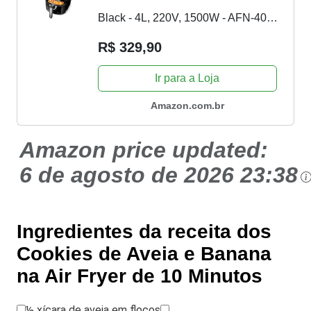
Black - 4L, 220V, 1500W - AFN-40-
BI
R$ 329,90
Ir para a Loja
Amazon.com.br
Amazon price updated:
6 de agosto de 2026 23:38
Ingredientes da receita dos
Cookies de Aveia e Banana
na Air Fryer de 10 Minutos
½ xícara de aveia em flocos