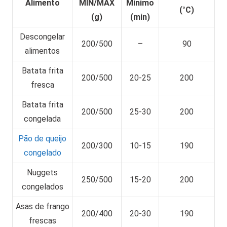
Alimento
MIN/MÁX
Mínimo
(°C)
(g)
(min)
Descongelar
200/500
–
90
alimentos
Batata frita
200/500
20-25
200
fresca
Batata frita
200/500
25-30
200
congelada
Pão de queijo
200/300
10-15
190
congelado
Nuggets
250/500
15-20
200
congelados
Asas de frango
200/400
20-30
190
frescas