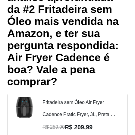
da #2 Fritadeira sem
Óleo mais vendida na
Amazon, e ter sua
pergunta respondida:
Air Fryer Cadence é
boa? Vale a pena
comprar?
Fritadeira sem Óleo Air Fryer
Cadence Pratic Fryer, 3L, Preta,
110V, FRT515
R$ 209,99
R$ 259,90