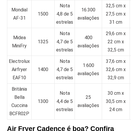
Nota
32,5 cm x
Mondial
16.300
1500
4,8 de 5
27,5 cm x
AF-31
avaliações
estrelas
31 cm
Nota
29,6 cm x
Midea
400
1325
4,7 de 5
22 cm x
MiniFry
avaliações
estrelas
32,5 cm
Electrolux
Nota
37,6 cm x
1.600
Airfryer
1400
4,7 de 5
32,6 cm x
avaliações
EAF10
estrelas
32,9 cm
Britânia
Nota
30 cm x
Bella
25
1300
4,4 de 5
30,5 cm x
Cuccina
avaliações
estrelas
24 cm
BCFR02P
Air Fryer Cadence é boa? Confira