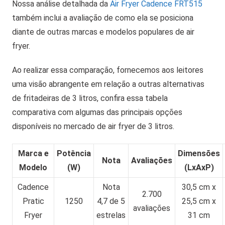
Nossa análise detalhada da
Air Fryer Cadence FRT515
também inclui a avaliação de como ela se posiciona
diante de outras marcas e modelos populares de air
fryer.
Ao realizar essa comparação, fornecemos aos leitores
uma visão abrangente em relação a outras alternativas
de fritadeiras de 3 litros, confira essa tabela
comparativa com algumas das principais opções
disponíveis no mercado de air fryer de 3 litros.
Marca e
Potência
Dimensões
Nota
Avaliações
Modelo
(W)
(LxAxP)
Cadence
Nota
30,5 cm x
2.700
Pratic
1250
4,7 de 5
25,5 cm x
avaliações
Fryer
estrelas
31 cm