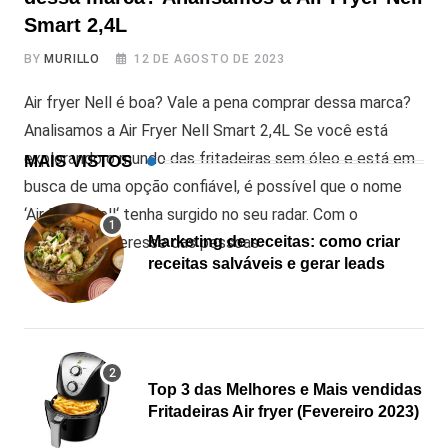
Smart 2,4L
BY
MURILLO
12 DE AGOSTO DE 2023
Air fryer Nell é boa? Vale a pena comprar dessa marca?
Analisamos a Air Fryer Nell Smart 2,4L Se você está
explorando o mundo das fritadeiras sem óleo e está em
MAIS VISTOS
busca de uma opção confiável, é possível que o nome
‘Air Fryer Nell‘ tenha surgido no seu radar. Com o
crescente interesse das pessoas
Marketing de receitas: como criar
receitas salváveis e gerar leads
Top 3 das Melhores e Mais vendidas
Fritadeiras Air fryer (Fevereiro 2023)