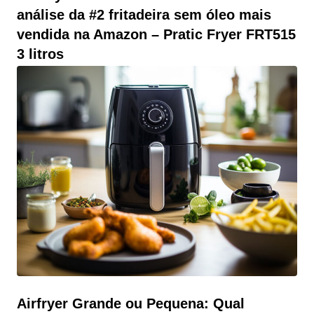
análise da #2 fritadeira sem óleo mais
vendida na Amazon – Pratic Fryer FRT515
3 litros
BY
MURILLO
22 DE AGOSTO DE 2023
Air Fryer Cadence é boa? Confira a análise da #2
fritadeira sem óleo mais vendida na Amazon – Pratic
Fryer FRT515 3 litros As air fryers se tornaram as
grandes queridinhas desses últimos anos das cozinhas
modernas. Revolucionando e oferecendo uma maneira
saudável e conveniente de preparar 1001 refeições
saborosas. No review de air fryer
Airfryer Grande ou Pequena: Qual