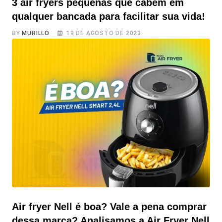
3 air fryers pequenas que cabem em
qualquer bancada para facilitar sua vida!
BY
MURILLO
19 DE AGOSTO DE 2023
Cozinha Compacta e Apertada? Descobri 3 air fryers
pequenas que cabem em qualquer bancada para facilitar
sua vida! Se você também passa por alguns perrengues
na cozinha, assim como milhões de pessoas que tem
uma cozinha pequena, seja casa ou apartamento. Viemos
trazer boas notícias, ou melhor, boas opções de air
fryers pequenas e compactas
Air fryer Nell é boa? Vale a pena comprar
dessa marca? Analisamos a Air Fryer Nell