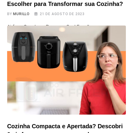
Escolher para Transformar sua Cozinha?
BY
MURILLO
21 DE AGOSTO DE 2023
Airfryer Grande ou Pequena: Qual Escolher para
Transformar sua Cozinha? A revolução na culinária
doméstica trazida pela air fryer é inegável. A capacidade
de cozinhar alimentos de maneira mais saudável. Além de
saborosa, com redução significativa do óleo utilizado,
conquistou os corações dos apaixonados por comida
caseira. No entanto, a pergunta persiste: é melhor optar
Cozinha Compacta e Apertada? Descobri