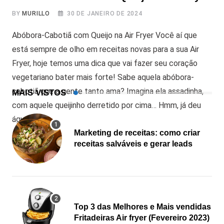
BY
MURILLO
30 DE JANEIRO DE 2024
Abóbora-Cabotiã com Queijo na Air Fryer Você aí que
está sempre de olho em receitas novas para a sua Air
Fryer, hoje temos uma dica que vai fazer seu coração
vegetariano bater mais forte! Sabe aquela abóbora-
cabotiã que a gente tanto ama? Imagina ela assadinha,
MAIS VISTOS
com aquele queijinho derretido por cima… Hmm, já deu
água
Marketing de receitas: como criar
receitas salváveis e gerar leads
Top 3 das Melhores e Mais vendidas
Fritadeiras Air fryer (Fevereiro 2023)