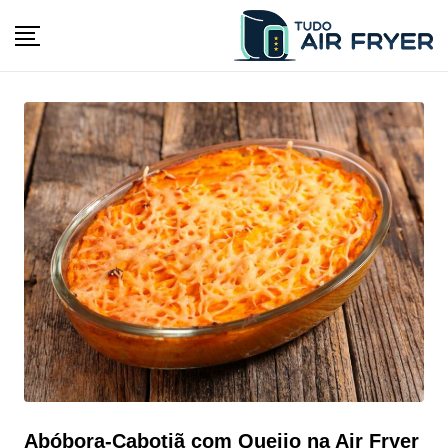
Skip
to
content
Abóbora-Cabotiã com Queijo na Air Fryer