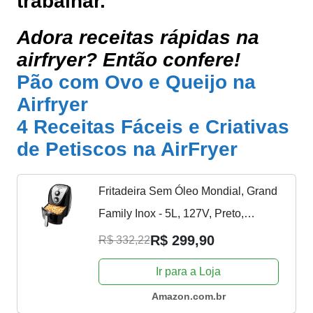
trabalhar.
Adora receitas rápidas na
airfryer? Então confere!
Pão com Ovo e Queijo na
Airfryer
4 Receitas Fáceis e Criativas
de Petiscos na AirFryer
Fritadeira Sem Óleo Mondial, Grand
Family Inox - 5L, 127V, Preto,
1900W - AFN-50-BI
R$ 299,90
R$ 332,22
Ir para a Loja
Amazon.com.br