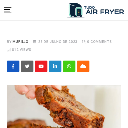
Skip
to
content
BY
MURILLO
23 DE JULHO DE 2023
0
COMMENTS
812
VIEWS
Youtube
LinkedIn
Whatsapp
Cloud