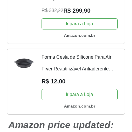
1900W - AFN-50-BI
R$ 299,90
R$ 332,22
Ir para a Loja
Amazon.com.br
Forma Cesta de Silicone Para Air
Fryer Reautilizável Antiaderente
Com Alça
R$ 12,00
Ir para a Loja
Amazon.com.br
Amazon price updated: