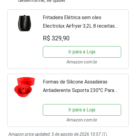
desenforme, se quiser.
Fritadeira Elétrica sem oleo
Electrolux Airfryer 3,2L 8 receitas
pré-sugeridas desligamento
R$ 329,90
automático time sonoro 1400W
EAF10 preta 127v por Rita Lobo
Ir para a Loja
Amazon.com.br
Formas de Silicone Assadeiras
Antiaderente Suporta 230°C Para
Forno Freezer Air Fryer Micro-ondas
Bolo Pudim Pão Kit 2 Peças
Ir para a Loja
Vermelho
Amazon.com.br
Amazon price updated:
5 de agosto de 2026 10:57