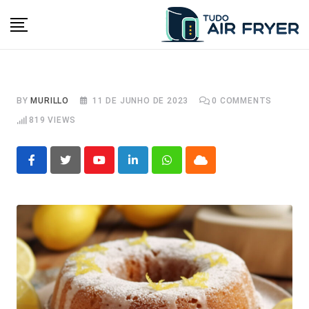
Skip
to
content
BY
MURILLO
11 DE JUNHO DE 2023
0
COMMENTS
819
VIEWS
Youtube
LinkedIn
Whatsapp
Cloud