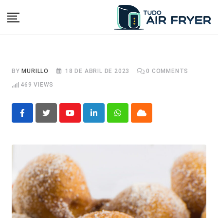
Skip
to
content
BY
MURILLO
18 DE ABRIL DE 2023
0
COMMENTS
469
VIEWS
Youtube
LinkedIn
Whatsapp
Cloud