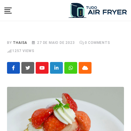
Skip
to
content
BY
THAISA
27 DE MAIO DE 2023
0
COMMENTS
1257
VIEWS
Youtube
LinkedIn
Whatsapp
Cloud