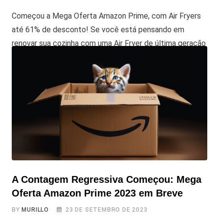
Começou a Mega Oferta Amazon Prime, com Air Fryers
até 61% de desconto! Se você está pensando em
renovar sua cozinha com uma Air Fryer de última geração
ou está apenas buscando uma oferta irresistível para
adquirir a sua primeira fritadeira sem óleo, então você no
site certo e no momento certo! A Amazon acaba
A Contagem Regressiva Começou: Mega
Oferta Amazon Prime 2023 em Breve
BY
MURILLO
23 DE SETEMBRO DE 2023