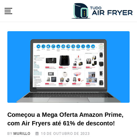
Skip
to
content
Começou a Mega Oferta Amazon Prime,
com Air Fryers até 61% de desconto!
BY
MURILLO
10 DE OUTUBRO DE 2023