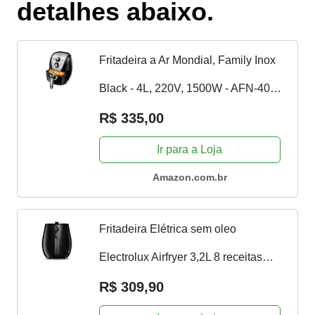
detalhes abaixo.
Fritadeira a Ar Mondial, Family Inox
Black - 4L, 220V, 1500W - AFN-40-
BI
R$ 335,00
Ir para a Loja
Amazon.com.br
Fritadeira Elétrica sem oleo
Electrolux Airfryer 3,2L 8 receitas
pré-sugeridas desligamento
R$ 309,90
automático time sonoro 1400W