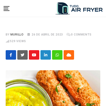
Skip
to
content
BY
MURILLO
26 DE ABRIL DE 2023
0
COMMENTS
529
VIEWS
Youtube
LinkedIn
Whatsapp
Cloud