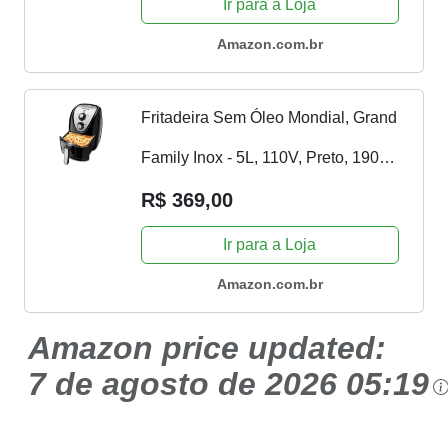
Ir para a Loja
EAF10 preta 127v
Amazon.com.br
Fritadeira Sem Óleo Mondial, Grand
Family Inox - 5L, 110V, Preto, 1900W
- AFN-50-BI
R$ 369,00
Ir para a Loja
Amazon.com.br
Amazon price updated:
7 de agosto de 2026 05:19