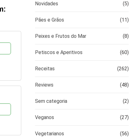
Novidades
(5)
m:
Pães e Grãos
(11)
Peixes e Frutos do Mar
(8)
Petiscos e Aperitivos
(60)
Receitas
(262)
Reviews
(48)
Sem categoria
(2)
Veganos
(27)
Vegetarianos
(56)