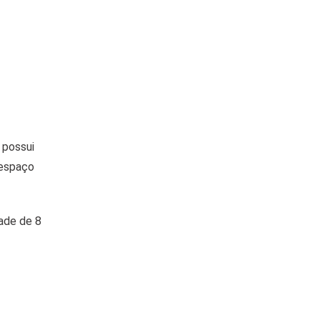
 possui
 espaço
dade de 8