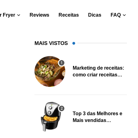
 Fryer
Reviews
Receitas
Dicas
FAQ
MAIS VISTOS
Marketing de receitas:
como criar receitas
salváveis e gerar leads
Top 3 das Melhores e
Mais vendidas
Fritadeiras Air fryer
(Fevereiro 2023)