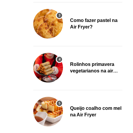
Como fazer pastel na
Air Fryer?
Rolinhos primavera
vegetarianos na air
fryer!
Queijo coalho com mel
na Air Fryer