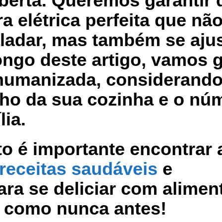
berta. Queremos garantir 
ra elétrica perfeita que nã
aladar, mas também se aju
ngo deste artigo, vamos g
 humanizada, considerand
ho da sua cozinha e o nú
ia.
o é importante encontrar 
receitas saudáveis
e
ra se deliciar com alimen
 como nunca antes!