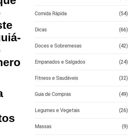
que
o
Comida Rápida
(54)
ste
Dicas
(66)
uiá-
Doces e Sobremesas
(42)
o
mero
Empanados e Salgados
(24)
Fitness e Saudáveis
(32)
a
Guia de Compras
(49)
Legumes e Vegetais
(26)
tos
Massas
(9)