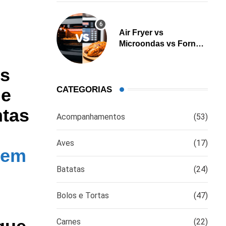
Air Fryer vs
Microondas vs Forno:
Qual é a melhor opção
para cozinhar?
os
de
CATEGORIAS
ntas
Acompanhamentos
(53)
Aves
(17)
a em
Batatas
(24)
Bolos e Tortas
(47)
Carnes
(22)