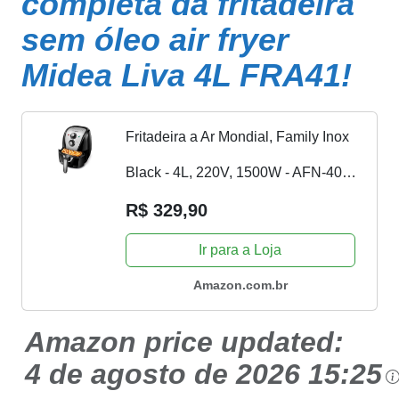
completa da fritadeira
sem óleo air fryer
Midea Liva 4L FRA41!
Fritadeira a Ar Mondial, Family Inox
Black - 4L, 220V, 1500W - AFN-40-
BI
R$ 329,90
Ir para a Loja
Amazon.com.br
Amazon price updated:
4 de agosto de 2026 15:25