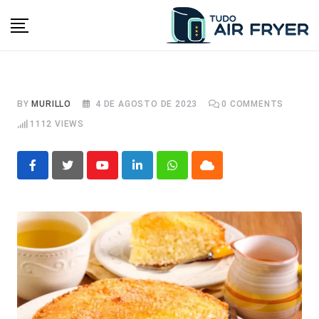
Skip
to
content
BY
MURILLO
4 DE AGOSTO DE 2023
0
COMMENTS
1112
VIEWS
Youtube
LinkedIn
Whatsapp
Cloud