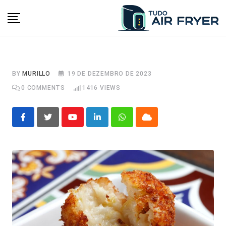
Skip
to
content
BY
MURILLO
19 DE DEZEMBRO DE 2023
0
COMMENTS
1416
VIEWS
Youtube
LinkedIn
Whatsapp
Cloud