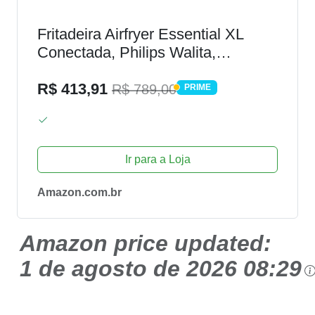
Fritadeira Airfryer Essential XL
Conectada, Philips Walita,
conectividade c/Alexa, 6.2L de
capacidade, Preta, 2000W, 127V -
R$ 413,91
R$ 789,00
PRIME
PRIME
RI9280/90
Ir para a Loja
Amazon.com.br
Amazon price updated:
1 de agosto de 2026 08:29