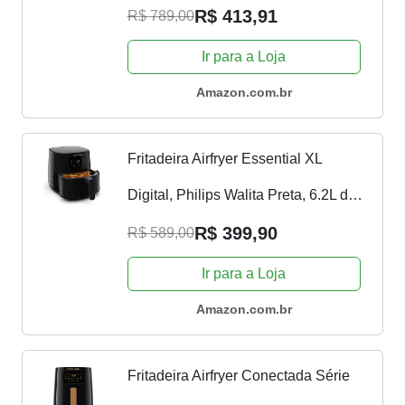
conectividade c/Alexa, 6.2L de
R$ 413,91
R$ 789,00
capacidade, Preta, 2000W, 127V -
Ir para a Loja
RI9280/90
Amazon.com.br
Fritadeira Airfryer Essential XL
Digital, Philips Walita Preta, 6.2L de
capacidade, 110V, 2000W -
R$ 399,90
R$ 589,00
RI9270/90
Ir para a Loja
Amazon.com.br
Fritadeira Airfryer Conectada Série