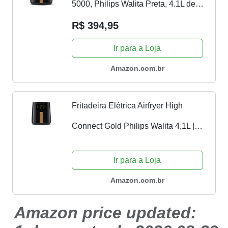
5000, Philips Walita Preta, 4.1L de
capacidade, 220V, 1400W -
R$ 394,95
RI9255/80
Ir para a Loja
Amazon.com.br
Fritadeira Elétrica Airfryer High
Connect Gold Philips Walita 4,1L |
220V
Ir para a Loja
Amazon.com.br
Amazon price updated: