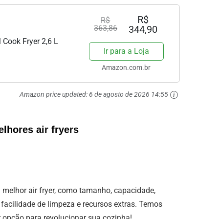
R$
R$
363,86
344,90
 Cook Fryer 2,6 L
Ir para a Loja
Amazon.com.br
Amazon price updated:
6 de agosto de 2026 14:55
lhores air fryers
 melhor air fryer, como tamanho, capacidade,
 facilidade de limpeza e recursos extras. Temos
r opção para revolucionar sua cozinha!