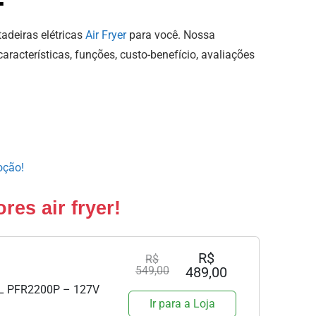
adeiras elétricas
Air Fryer
para você. Nossa
acterísticas, funções, custo-benefício, avaliações
oção!
es air fryer!
R$
R$
549,00
489,00
 12L PFR2200P – 127V
Ir para a Loja