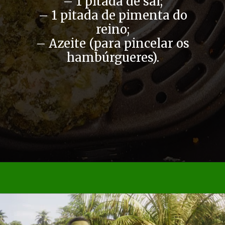
– 1 pitada de sal;
– 1 pitada de pimenta do
reino;
– Azeite (para pincelar os
hambúrgueres).
Opening
https://airfryerfritadeira.com.br/hamburguer-de-brocolis-na-airfryer/