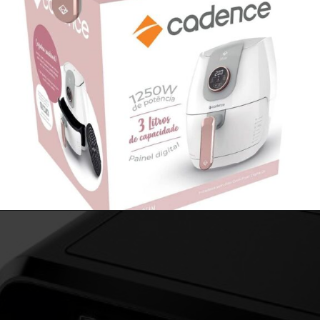
Opening
https://airfryerfritadeira.com.br/air-fryer-rosa-na-amazon/