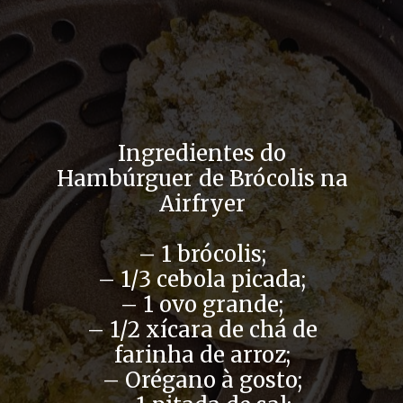
Opening
https://airfryerfritadeira.com.br/hamburguer-de-brocolis-na-airfryer/
Ingredientes do
Hambúrguer de Brócolis na
Airfryer
– 1 brócolis;
– 1/3 cebola picada;
– 1 ovo grande;
– 1/2 xícara de chá de
farinha de arroz;
– Orégano à gosto;