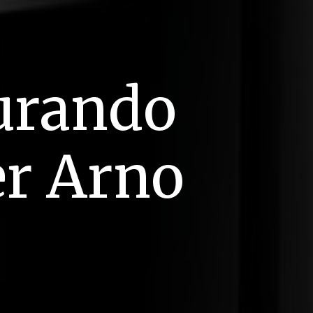
curando
er Arno