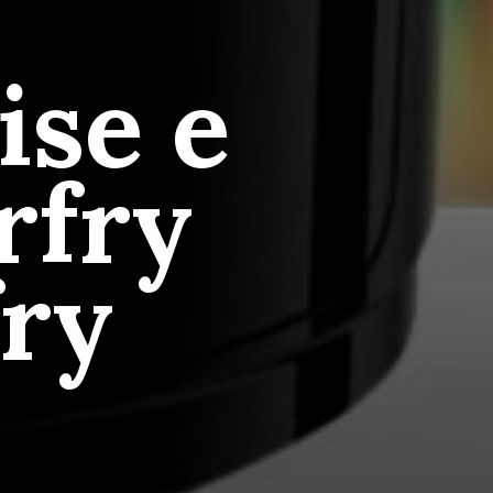
ise e
rfry
ry