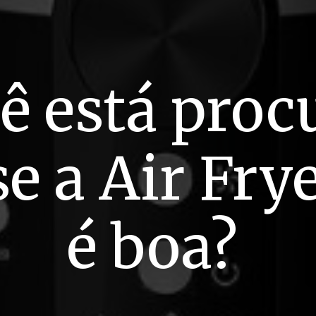
ê está pro
se a Air Fry
é boa?