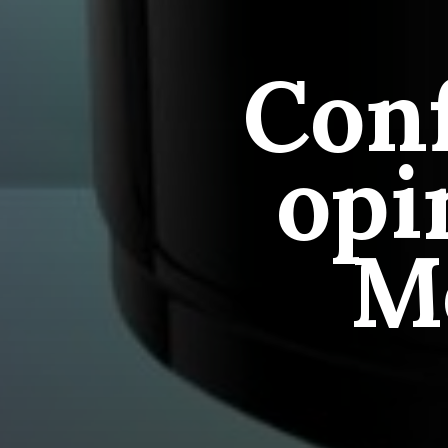
Conf
opi
M