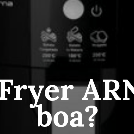
 Fryer AR
boa?