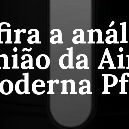
ira a anál
nião da Ai
oderna Pf