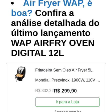
Air Fryer WAP, é
boa?
Confira a
análise detalhada do
último lançamento
WAP AIRFRY OVEN
DIGITAL 12L
Fritadeira Sem Óleo Air Fryer 5L,
Mondial, Preto/Inox, 1900W, 110V -
AFN-50-BI
R$ 299,90
R$ 332,22
Ir para a Loja
Amazon.com.br