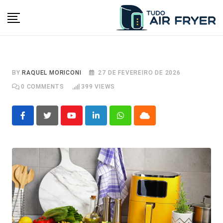
Skip
to
content
BY
RAQUEL MORICONI
27 DE FEVEREIRO DE 2026
0
COMMENTS
399
VIEWS
Youtube
LinkedIn
Whatsapp
Cloud